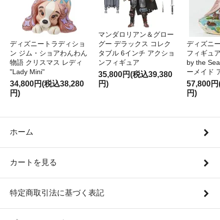
マンダロリアン＆グロー
ディズニートラディショ
グー デラックス コレク
ディズニー
ン ジム・ショアわんわん
タブル 6インチ アクショ
フィギュア '
物語 クリスマス レディ
ンフィギュア
by the S
"Lady Mini"
ーメイド 
35,800円(税込39,380
34,800円(税込38,280
円)
57,800円
円)
円)
ホーム
カートを見る
特定商取引法に基づく表記