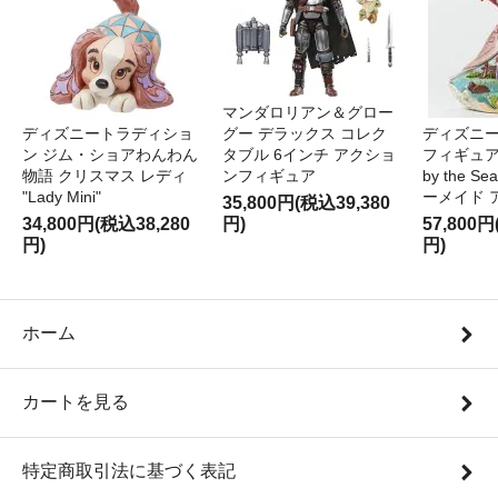
マンダロリアン＆グロー
ディズニートラディショ
グー デラックス コレク
ディズニー
ン ジム・ショアわんわん
タブル 6インチ アクショ
フィギュア '
物語 クリスマス レディ
ンフィギュア
by the S
"Lady Mini"
ーメイド 
35,800円(税込39,380
34,800円(税込38,280
円)
57,800円
円)
円)
ホーム
カートを見る
特定商取引法に基づく表記