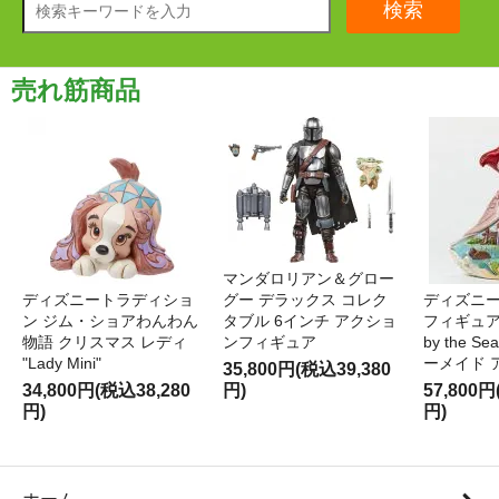
検索
売れ筋商品
マンダロリアン＆グロー
ディズニートラディショ
グー デラックス コレク
ディズニー
ン ジム・ショアわんわん
タブル 6インチ アクショ
フィギュア '
物語 クリスマス レディ
ンフィギュア
by the S
"Lady Mini"
ーメイド 
35,800円(税込39,380
34,800円(税込38,280
円)
57,800円
円)
円)