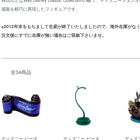
WDCCとはWalt Disney Classic Collectionの略で、ディ
場面を精巧に再現したフィギュアです。
※2012年末をもちまして生産が終了いたしましたので、海外在庫がな
注文後にすでに在庫が無い場合はご容赦下さいませ。
全34商品
ディズニー ピータ
ディズニー ピータ
ディズ