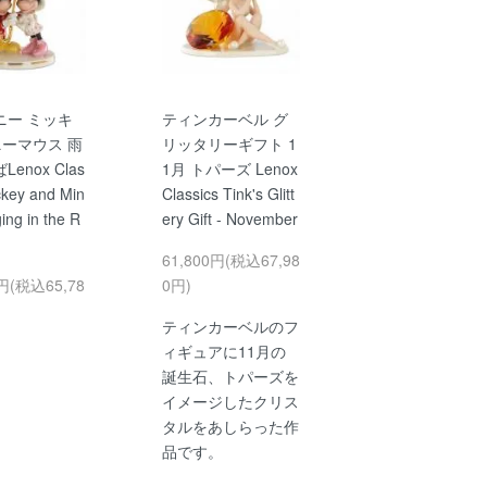
ニー ミッキ
ティンカーベル グ
ニーマウス 雨
リッタリーギフト 1
enox Clas
1月 トパーズ Lenox
ckey and Min
Classics Tink's Glitt
ging in the R
ery Gift - November
61,800円(税込67,98
0円(税込65,78
0円)
ティンカーベルのフ
ィギュアに11月の
誕生石、トパーズを
イメージしたクリス
タルをあしらった作
品です。