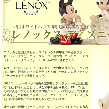
アメリカ合衆国大統領府ホワイトハウス御用達の陶磁器ブラン
ド、レノックスは、ニュージャージー州の陶工ウォルター・スコ
ット・レノックス氏によって1889年に設立されました。
彼は、ヨーロッパに対抗できるアメリカの焼き物を作ることを目
標に掲げ、透光性のある象牙色（アイボリー色）の磁器ファイン
ボーンチャイナを開発しました。
1916年、ニューヨーク5番街の宝飾店、ティファニーの店頭に彼
の作品が飾られたことにより全米中の注目を集め、1918年には
その評判を耳にした当時の第28代ウィルソン大統領が公式晩餐会
の食器として採用して以来「レノックス・チャイナ」はアメリカ
を訪問する世界中の貴賓客をもてなしています。
近年では一般用ディナーウェア、ディズニーをはじめとする有名