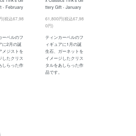
ft - February
ttery Gift - January
0円(税込67,98
61,800円(税込67,98
0円)
カーベルのフ
ティンカーベルのフ
アに2月の誕
ィギュアに1月の誕
アメジストを
生石、ガーネットを
ジしたクリス
イメージしたクリス
あしらった作
タルをあしらった作
。
品です。
示