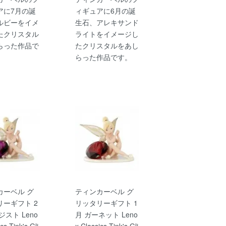
アに7月の誕
ィギュアに6月の誕
ルビーをイメ
生石、アレキサンド
たクリスタル
ライトをイメージし
らった作品で
たクリスタルをあし
らった作品です。
カーベル グ
ティンカーベル グ
リーギフト 2
リッタリーギフト 1
ジスト Leno
月 ガーネット Leno
cs Tink's Gli
x Classics Tink's Gli