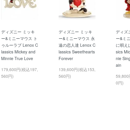
ディズニー ミッキ
ディズニー ミッキ
ディズ
ー&ミニーマウス ト
ー&ミニーマウス 永
ー&ミ
ゥルーラブ Lenox C
遠の恋人達 Lenox C
に唄えばL
lassics Mickey and
lassics Sweethearts
sics Mi
Minnie True Love
Forever
nie Sin
ain
179,600円(税込197,
139,600円(税込153,
560円)
560円)
59,80
0円)