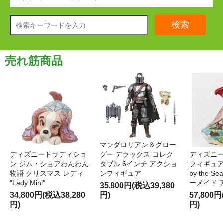
検索
売れ筋商品
マンダロリアン＆グロー
ディズニートラディショ
グー デラックス コレク
ディズニー
ン ジム・ショアわんわん
タブル 6インチ アクショ
フィギュア '
物語 クリスマス レディ
ンフィギュア
by the S
"Lady Mini"
ーメイド 
35,800円(税込39,380
34,800円(税込38,280
円)
57,800円
円)
円)