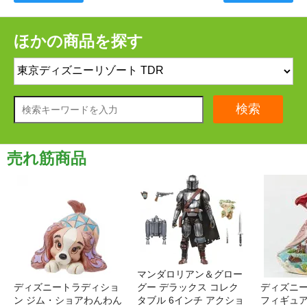
ほかの商品を探す
検索
売れ筋商品
マンダロリアン＆グロー
ディズニートラディショ
グー デラックス コレク
ディズニー
ン ジム・ショアわんわん
タブル 6インチ アクショ
フィギュア '