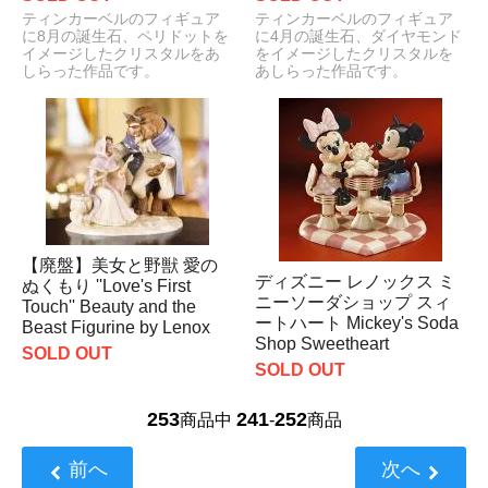
ティンカーベルのフィギュア
ティンカーベルのフィギュア
に8月の誕生石、ペリドットを
に4月の誕生石、ダイヤモンド
イメージしたクリスタルをあ
をイメージしたクリスタルを
しらった作品です。
あしらった作品です。
【廃盤】美女と野獣 愛の
ディズニー レノックス ミ
ぬくもり ''Love's First
ニーソーダショップ スィ
Touch'' Beauty and the
ートハート Mickey's Soda
Beast Figurine by Lenox
Shop Sweetheart
SOLD OUT
SOLD OUT
253
241
252
商品中
-
商品
前へ
次へ