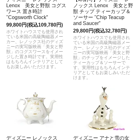
Lenox 美女と野獣 コグス
ノックス Lenox 美女と野
ワース 置き時計
獣 チップ ティーカップ＆
''Cogsworth Clock”
ソーサー ''Chip Teacup
and Saucer”
99,800円(税込109,780円)
29,800円(税込32,780円)
ホワイトハウスでも使用され
ている米国の高級陶磁器メー
ホワイトハウスでも使用され
カー、レノックス社のディズ
ている米国の高級陶磁器メー
ニーの実写版映画「美女と野
カー、レノックス社のディズ
獣」のコグスワースをイメー
ニーの実写版映画「美女と野
ジした置き時計です。実用性
獣」のチップをイメージした
はもちろんインテリアとして
ティーカップ＆ソーサーで
もお楽しみいただけます。
す。実用性はもちろんインテ
リアとしてもお楽しみいただ
けます。
ディズニー レノックス
ディズニー アナと雪の女