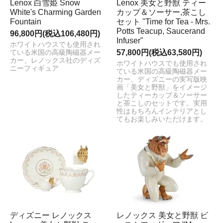
Lenox 白雪姫 Snow
Lenox 美女と野獣 ティー
White's Charming Garden
カップ＆ソーサー,茶こし
Fountain
セット ''Time for Tea - Mrs.
Potts Teacup, Saucerand
96,800円(税込106,480円)
Infuser"
ホワイトハウスでも使用され
57,800円(税込63,580円)
ている米国の高級陶磁器メー
カー、レノックス社のディズ
ホワイトハウスでも使用され
ニーフィギュア
ている米国の高級陶磁器メー
カー、ディズニーの実写版映
画「美女と野獣」をイメージ
したティーカップ＆ソーサー
と茶こしのセットです。実用
性はもちろんインテリアとし
てもお楽しみいただけます。
ディズニー レノックス
レノックス 美女と野獣 ビ