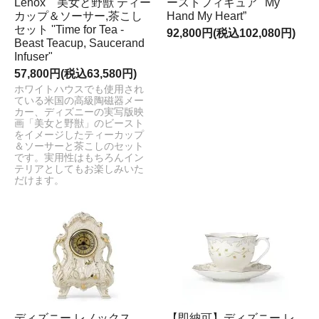
Lenox 美女と野獣 ティー
ーストフィギュア ''My
カップ＆ソーサー,茶こし
Hand My Heart”
セット ''Time for Tea -
92,800円(税込102,080円)
Beast Teacup, Saucerand
Infuser"
57,800円(税込63,580円)
ホワイトハウスでも使用され
ている米国の高級陶磁器メー
カー、ディズニーの実写版映
画「美女と野獣」のビースト
をイメージしたティーカップ
＆ソーサーと茶こしのセット
です。実用性はもちろんイン
テリアとしてもお楽しみいた
だけます。
ディズニー レノックス
【即納可】ディズニー レ