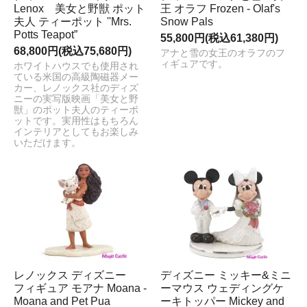
Lenox 美女と野獣 ポット
王 オラフ Frozen - Olaf's
夫人 ティーポット ''Mrs.
Snow Pals
Potts Teapot”
55,800円(税込61,380円)
68,800円(税込75,680円)
アナと雪の女王のオラフのフ
ィギュアです。
ホワイトハウスでも使用され
ている米国の高級陶磁器メー
カー、レノックス社のディズ
ニーの実写版映画「美女と野
獣」のポット夫人のティーポ
ットです。実用性はもちろん
インテリアとしてもお楽しみ
いただけます。
レノックス ディズニー
ディズニー ミッキー&ミニ
フィギュア モアナ Moana -
ーマウス ウェディングケ
Moana and Pet Pua
ーキトッパー Mickey and