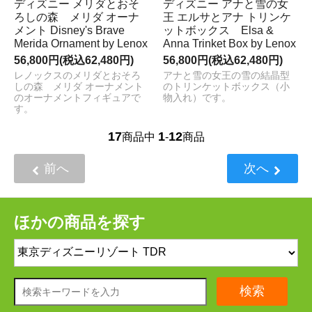
ディズニー メリダとおそ
ディズニー アナと雪の女
ろしの森 メリダ オーナ
王 エルサとアナ トリンケ
メント Disney's Brave
ットボックス Elsa &
Merida Ornament by Lenox
Anna Trinket Box by Lenox
56,800円(税込62,480円)
56,800円(税込62,480円)
レノックスのメリダとおそろ
アナと雪の女王の雪の結晶型
しの森 メリダ オーナメント
のトリンケットボックス（小
のオーナメントフィギュアで
物入れ）です。
す。
17
1
12
商品中
-
商品
前へ
次へ
ほかの商品を探す
検索