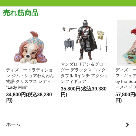
売れ筋商品
マンダロリアン＆グロー
ディズニートラディショ
グー デラックス コレク
ディズニー
ン ジム・ショアわんわん
タブル 6インチ アクショ
フィギュア '
物語 クリスマス レディ
ンフィギュア
by the S
"Lady Mini"
ーメイド 
35,800円(税込39,380
34,800円(税込38,280
円)
57,800円
円)
円)
ホーム