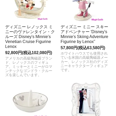
ディズニー レノックス ミ
ディズニー ミニー スキー
ニーのヴァレンタイン・ク
アドベンチャー 'Disney's
ルーズ Disney's Minnie's
Minnie's Skiing Adventure
Venetian Cruise Figurine
Figurine by Lenox"
Lenox
57,800円(税込63,580円)
92,800円(税込102,080円)
ホワイトハウスでも使用され
ている米国の高級陶磁器メー
アメリカの高級陶磁器ブラン
カー、レノックス社のディズ
ド、レノックスのフィギュ
ニーキャラクターフィギュア
ア。ミッキーとミニーがロマ
です。
ンチックなゴンドラ・クルー
ズを楽しんでいます。