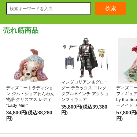
検索
売れ筋商品
マンダロリアン＆グロー
ディズニートラディショ
グー デラックス コレク
ディズニー
ン ジム・ショアわんわん
タブル 6インチ アクショ
フィギュア '
物語 クリスマス レディ
ンフィギュア
by the S
"Lady Mini"
ーメイド 
35,800円(税込39,380
34,800円(税込38,280
円)
57,800円
円)
円)