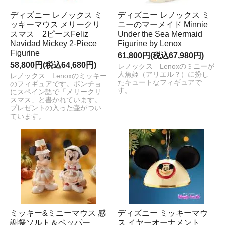
ディズニー レノックス ミ
ディズニー レノックス ミ
ッキーマウス メリークリ
ニーのマーメイド Minnie
スマス 2ピースFeliz
Under the Sea Mermaid
Navidad Mickey 2-Piece
Figurine by Lenox
Figurine
61,800円(税込67,980円)
58,800円(税込64,680円)
レノックス Lenoxのミニーが
人魚姫（アリエル？）に扮し
レノックス Lenoxのミッキー
たキュートなフィギュアで
のフィギュアです。ポンチョ
す。
にスペイン語で「メリークリ
スマス」と書かれています。
プレゼントの入った壷がつい
ています。
ミッキー&ミニーマウス 感
ディズニー ミッキーマウ
謝祭ソルト＆ペッパー
ス イヤーオーナメント