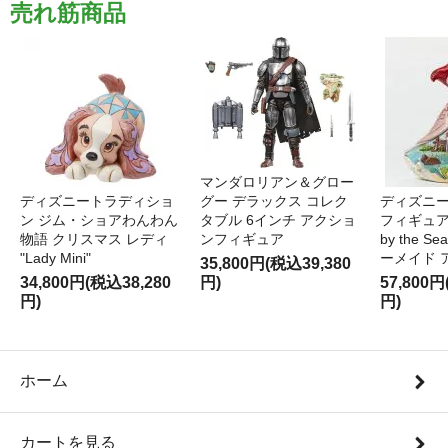
売れ筋商品
マンダロリアン＆グロー
ディズニートラディショ
グー デラックス コレク
ディズニー
ン ジム・ショアわんわん
タブル 6インチ アクショ
フィギュア '
物語 クリスマス レディ
ンフィギュア
by the S
"Lady Mini"
ーメイド 
35,800円(税込39,380
34,800円(税込38,280
円)
57,800円
円)
円)
ホーム
カートを見る