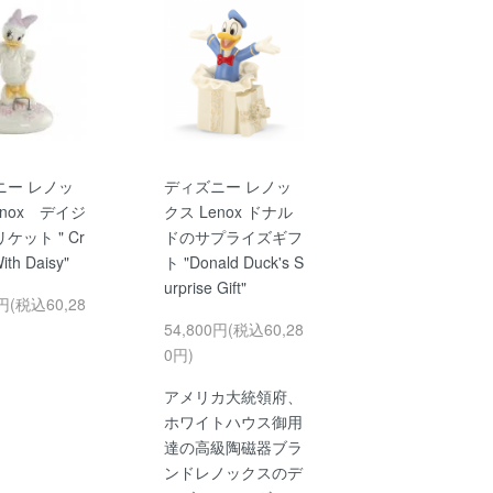
ニー レノッ
ディズニー レノッ
enox デイジ
クス Lenox ドナル
ケット " Cr
ドのサプライズギフ
ith Daisy"
ト "Donald Duck's S
urprise Gift"
0円(税込60,28
54,800円(税込60,28
0円)
アメリカ大統領府、
ホワイトハウス御用
達の高級陶磁器ブラ
ンドレノックスのデ