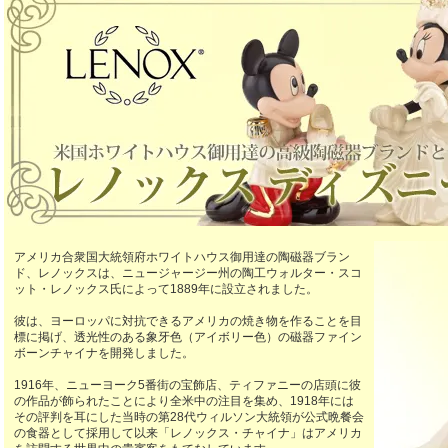
アメリカ合衆国大統領府ホワイトハウス御用達の陶磁器ブラン
ド、レノックスは、ニュージャージー州の陶工ウォルター・スコ
ット・レノックス氏によって1889年に設立されました。
彼は、ヨーロッパに対抗できるアメリカの焼き物を作ることを目
標に掲げ、透光性のある象牙色（アイボリー色）の磁器ファイン
ボーンチャイナを開発しました。
1916年、ニューヨーク5番街の宝飾店、ティファニーの店頭に彼
の作品が飾られたことにより全米中の注目を集め、1918年には
その評判を耳にした当時の第28代ウィルソン大統領が公式晩餐会
の食器として採用して以来「レノックス・チャイナ」はアメリカ