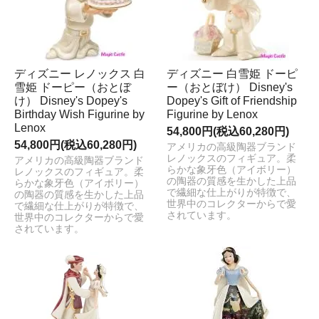
ディズニー レノックス 白
ディズニー 白雪姫 ドーピ
雪姫 ドーピー（おとぼ
ー（おとぼけ） Disney's
け） Disney's Dopey's
Dopey's Gift of Friendship
Birthday Wish Figurine by
Figurine by Lenox
Lenox
54,800円(税込60,280円)
54,800円(税込60,280円)
アメリカの高級陶器ブランド
レノックスのフィギュア。柔
アメリカの高級陶器ブランド
らかな象牙色（アイボリー）
レノックスのフィギュア。柔
の陶器の質感を生かした上品
らかな象牙色（アイボリー）
で繊細な仕上がりが特徴で、
の陶器の質感を生かした上品
世界中のコレクターからで愛
で繊細な仕上がりが特徴で、
されています。
世界中のコレクターからで愛
されています。