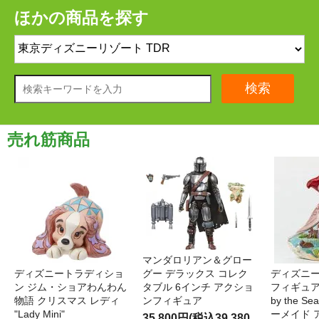
ほかの商品を探す
検索
売れ筋商品
マンダロリアン＆グロー
ディズニートラディショ
グー デラックス コレク
ディズニー
ン ジム・ショアわんわん
タブル 6インチ アクショ
フィギュア '
物語 クリスマス レディ
ンフィギュア
by the S
"Lady Mini"
ーメイド 
35,800円(税込39,380