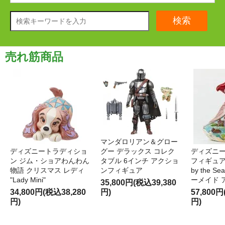
検索
売れ筋商品
マンダロリアン＆グロー
ディズニートラディショ
グー デラックス コレク
ディズニー
ン ジム・ショアわんわん
タブル 6インチ アクショ
フィギュア '
物語 クリスマス レディ
ンフィギュア
by the S
"Lady Mini"
ーメイド 
35,800円(税込39,380
34,800円(税込38,280
円)
57,800円
円)
円)