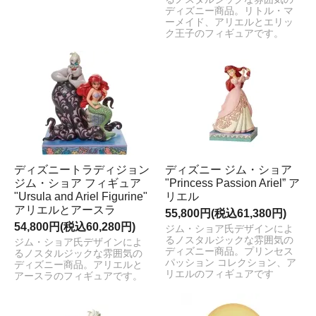
ディズニー商品。リトル・マ
ーメイド、アリエルとエリッ
ク王子のフィギュアです。
ディズニートラディジョン
ディズニー ジム・ショア
ジム・ショア フィギュア
"Princess Passion Ariel” ア
"Ursula and Ariel Figurine"
リエル
アリエルとアースラ
55,800円(税込61,380円)
54,800円(税込60,280円)
ジム・ショア氏デザインによ
るノスタルジックな雰囲気の
ジム・ショア氏デザインによ
ディズニー商品。プリンセス
るノスタルジックな雰囲気の
パッション コレクション、ア
ディズニー商品。アリエルと
リエルのフィギュアです
アースラのフィギュアです。