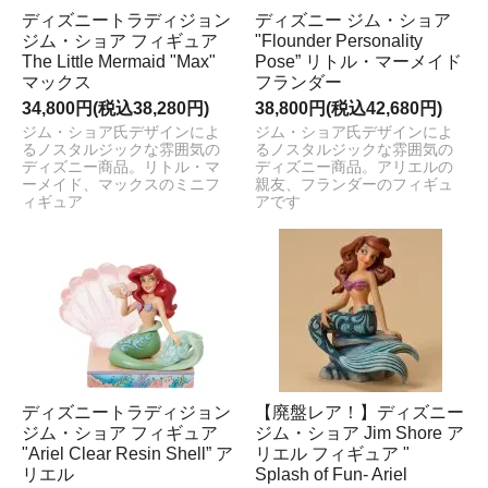
ディズニートラディジョン
ディズニー ジム・ショア
ジム・ショア フィギュア
"Flounder Personality
The Little Mermaid "Max"
Pose” リトル・マーメイド
マックス
フランダー
34,800円(税込38,280円)
38,800円(税込42,680円)
ジム・ショア氏デザインによ
ジム・ショア氏デザインによ
るノスタルジックな雰囲気の
るノスタルジックな雰囲気の
ディズニー商品。リトル・マ
ディズニー商品。アリエルの
ーメイド、マックスのミニフ
親友、フランダーのフィギュ
ィギュア
アです
ディズニートラディジョン
【廃盤レア！】ディズニー
ジム・ショア フィギュア
ジム・ショア Jim Shore ア
"Ariel Clear Resin Shell” ア
リエル フィギュア "
リエル
Splash of Fun- Ariel