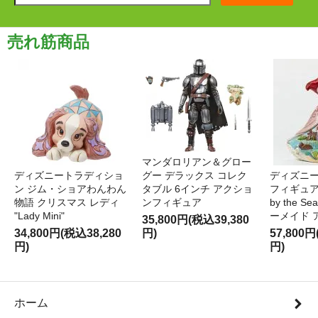
売れ筋商品
マンダロリアン＆グロー
ディズニートラディショ
グー デラックス コレク
ディズニー
ン ジム・ショアわんわん
タブル 6インチ アクショ
フィギュア '
物語 クリスマス レディ
ンフィギュア
by the S
"Lady Mini"
ーメイド 
35,800円(税込39,380
34,800円(税込38,280
円)
57,800円
円)
円)
ホーム