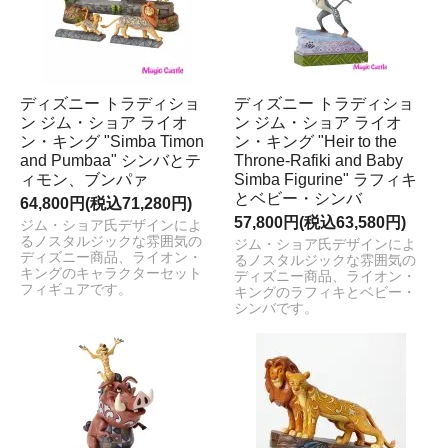
ディズニー トラディショ
ディズニー トラディショ
ン ジム・ショア ライオ
ン ジム・ショア ライオ
ン・キング "Simba Timon
ン・キング "Heir to the
and Pumbaa" シンバとテ
Throne-Rafiki and Baby
ィモン、ブンパァ
Simba Figurine" ラフィキ
とベビー・シンバ
64,800円(税込71,280円)
57,800円(税込63,580円)
ジム・ショア氏デザインによ
るノスタルジックな雰囲気の
ジム・ショア氏デザインによ
ディズニー商品、ライオン・
るノスタルジックな雰囲気の
キングのキャラクターセット
ディズニー商品、ライオン・
フィギュアです。
キングのラフィキとベビー・
シンバです。