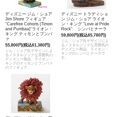
ディズニー ジム・ショア
ディズニー トラディショ
Jim Shore フィギュア
ン ジム・ショア ライオ
"Carefree Cohorts (Timon
ン・キング "Love at Pride
and Pumbaa)"ライオン・
Rock" シンバとナーラ
キング ティモンとプンバ
59,800円(税込65,780円)
ァ
ジム・ショア氏デザインによ
55,800円(税込61,380円)
るノスタルジックな雰囲気の
ディズニー商品、ライオン・
ジム・ショア氏デザインによ
キングのシンバとナーラで
るノスタルジックな雰囲気の
す。
ディズニー商品、ライオン・
キングのティモンとプンバァ
のフィギュア。