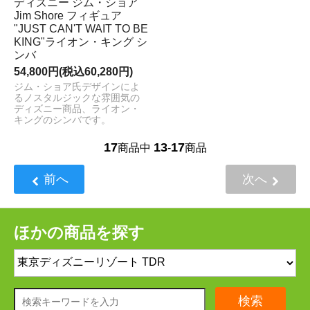
ディズニー ジム・ショア
Jim Shore フィギュア
"JUST CAN'T WAIT TO BE
KING"ライオン・キング シ
ンバ
54,800円(税込60,280円)
ジム・ショア氏デザインによ
るノスタルジックな雰囲気の
ディズニー商品、ライオン・
キングのシンバです。
17
13
17
商品中
-
商品
前へ
次へ
ほかの商品を探す
検索