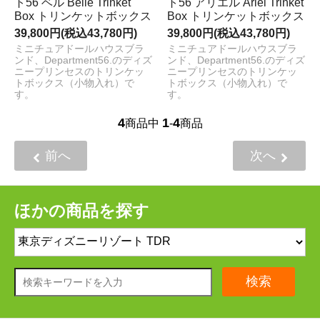
ト56 ベル Belle Trinket
ト56 アリエル Ariel Trinket
Box トリンケットボックス
Box トリンケットボックス
39,800円(税込43,780円)
39,800円(税込43,780円)
ミニチュアドールハウスブラ
ミニチュアドールハウスブラ
ンド、Department56.のディズ
ンド、Department56.のディズ
ニープリンセスのトリンケッ
ニープリンセスのトリンケッ
トボックス（小物入れ）で
トボックス（小物入れ）で
す。
す。
4
1
4
商品中
-
商品
前へ
次へ
ほかの商品を探す
検索