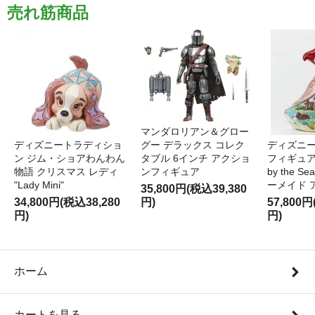
売れ筋商品
マンダロリアン＆グロー
ディズニートラディショ
グー デラックス コレク
ディズニー
ン ジム・ショアわんわん
タブル 6インチ アクショ
フィギュア '
物語 クリスマス レディ
ンフィギュア
by the S
"Lady Mini"
ーメイド 
35,800円(税込39,380
34,800円(税込38,280
円)
57,800円
円)
円)
ホーム
カートを見る