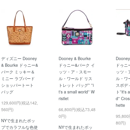
ディズニー Dooney
Dooney & Bourke
Dooney
& Bourke ドゥニー&
ドゥニー&バーク イ
ドゥニ
バーク ミッキー＆
ッツ・ア・スモー
ッツ・
ミニー ラブバード
ル・ワールド リス
ル・ワ
ショッパートート
トレット バッグ'' ''i
スボデ
バッグ
t's a small world'' W
ト''it's 
ristlet
d'' Cro
129,600円(税込142,
hette
560円)
66,800円(税込73,48
0円)
95,80
NYで生まれたポッ
80円)
プでカラフルな色使
NYで生まれたポッ