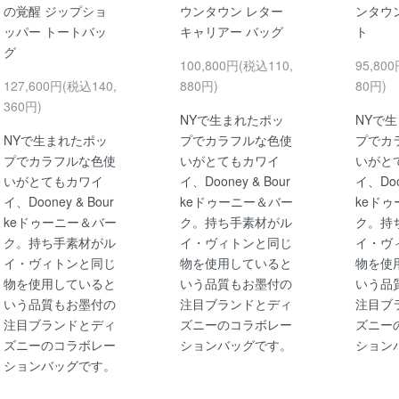
の覚醒 ジップショ
ウンタウン レター
ンタウ
ッパー トートバッ
キャリアー バッグ
ト
グ
100,800円(税込110,
95,80
127,600円(税込140,
880円)
80円)
360円)
NYで生まれたポッ
NYで
NYで生まれたポッ
プでカラフルな色使
プでカ
プでカラフルな色使
いがとてもカワイ
いがと
いがとてもカワイ
イ、Dooney & Bour
イ、Doo
イ、Dooney & Bour
keドゥーニー＆バー
keド
keドゥーニー＆バー
ク。持ち手素材がル
ク。持
ク。持ち手素材がル
イ・ヴィトンと同じ
イ・ヴ
イ・ヴィトンと同じ
物を使用していると
物を使
物を使用していると
いう品質もお墨付の
いう品
いう品質もお墨付の
注目ブランドとディ
注目ブ
注目ブランドとディ
ズニーのコラボレー
ズニー
ズニーのコラボレー
ションバッグです。
ション
ションバッグです。