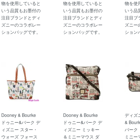
物を使用していると
物を使用していると
物を使
いう品質もお墨付の
いう品質もお墨付の
いう品
注目ブランドとディ
注目ブランドとディ
注目ブ
ズニーのコラボレー
ズニーのコラボレー
ズニー
ションバッグです。
ションバッグです。
ション
Dooney & Bourke
Dooney & Bourke
ディズニ
ドゥニー&バーク デ
ドゥニー&バーク デ
& Bou
ィズニー スター・
ィズニー ミッキー
バーク
ウォーズ フォース
＆ミニーマウス ダ
ミニー