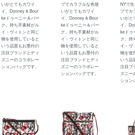
いがとてもカワイ
プでカラフルな色使
NYで
イ、Dooney & Bour
いがとてもカワイ
プでカ
keドゥーニー＆バー
イ、Dooney & Bour
いがと
ク。持ち手素材がル
keドゥーニー＆バー
イ、Doo
イ・ヴィトンと同じ
ク。持ち手素材がル
keド
物を使用していると
イ・ヴィトンと同じ
ク。持
いう品質もお墨付の
物を使用していると
イ・ヴ
注目ブランドとディ
いう品質もお墨付の
物を使
ズニーのコラボレー
注目ブランドとディ
いう品
ションバッグです。
ズニーのコラボレー
注目ブ
ションバッグです。
ズニー
ション