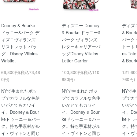
Dooney & Bourke
ディズニー Dooney
ディズニ
ドゥニー&バーク デ
& Bourke ドゥニー&
& Bou
ィズニヴィランズ
バーク ヴィランズ
バーク
リストレット バッ
レターキャリアーバ
トート Di
グ Disney Villains
ッグDisney Villains
ns Tote
Wristlet
Letter Carrier
& Bour
66,800円(税込73,48
100,800円(税込110,
121,6
0円)
880円)
760円)
NYで生まれたポッ
NYで生まれたポッ
NYで
プでカラフルな色使
プでカラフルな色使
プでカ
いがとてもカワイ
いがとてもカワイ
いがと
イ、Dooney & Bour
イ、Dooney & Bour
イ、Doo
keドゥーニー＆バー
keドゥーニー＆バー
keド
ク。持ち手素材がル
ク。持ち手素材がル
ク。持
イ・ヴィトンと同じ
イ・ヴィトンと同じ
イ・ヴ