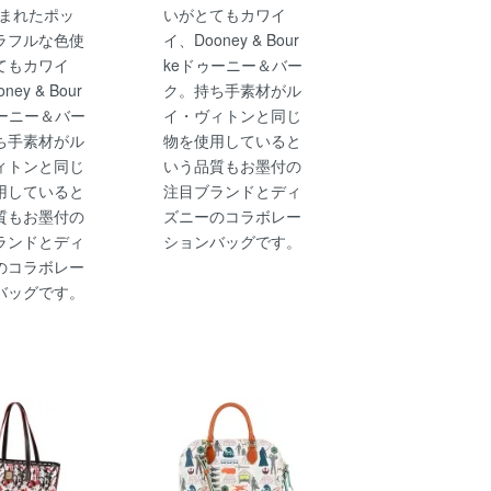
生まれたポッ
いがとてもカワイ
ラフルな色使
イ、Dooney & Bour
てもカワイ
keドゥーニー＆バー
ney & Bour
ク。持ち手素材がル
ゥーニー＆バー
イ・ヴィトンと同じ
ち手素材がル
物を使用していると
ィトンと同じ
いう品質もお墨付の
用していると
注目ブランドとディ
質もお墨付の
ズニーのコラボレー
ランドとディ
ションバッグです。
のコラボレー
バッグです。