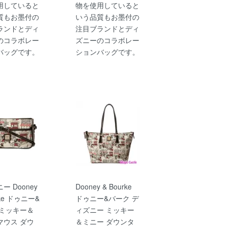
用していると
物を使用していると
質もお墨付の
いう品質もお墨付の
ランドとディ
注目ブランドとディ
のコラボレー
ズニーのコラボレー
バッグです。
ションバッグです。
ー Dooney
Dooney & Bourke
rke ドゥニー&
ドゥニー&バーク デ
 ミッキー＆
ィズニー ミッキー
マウス ダウ
＆ミニー ダウンタ