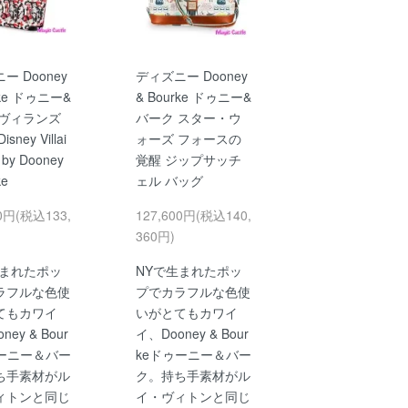
ー Dooney
ディズニー Dooney
rke ドゥニー&
& Bourke ドゥニー&
 ヴィランズ
バーク スター・ウ
sney Villai
ォーズ フォースの
 by Dooney
覚醒 ジップサッチ
ke
ェル バッグ
00円(税込133,
127,600円(税込140,
360円)
生まれたポッ
NYで生まれたポッ
ラフルな色使
プでカラフルな色使
てもカワイ
いがとてもカワイ
ney & Bour
イ、Dooney & Bour
ゥーニー＆バー
keドゥーニー＆バー
ち手素材がル
ク。持ち手素材がル
ィトンと同じ
イ・ヴィトンと同じ