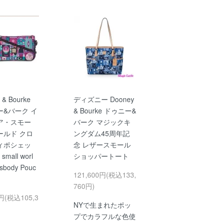
 & Bourke
ディズニー Dooney
ー&バーク イ
& Bourke ドゥニー&
ア・スモー
バーク マジックキ
ールド クロ
ングダム45周年記
ィポシェッ
念 レザースモール
a small worl
ショッパートート
ssbody Pouc
121,600円(税込133,
760円)
0円(税込105,3
NYで生まれたポッ
プでカラフルな色使