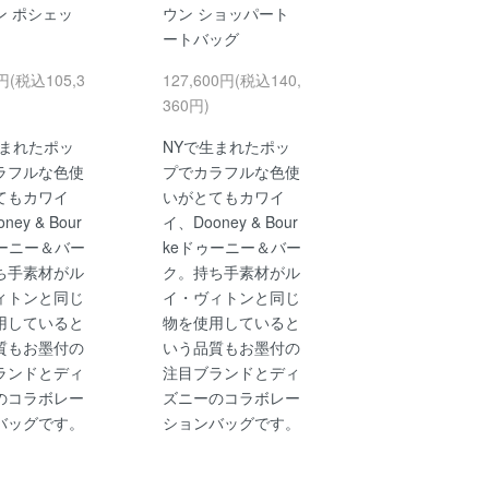
ン ポシェッ
ウン ショッパート
ートバッグ
0円(税込105,3
127,600円(税込140,
360円)
生まれたポッ
NYで生まれたポッ
ラフルな色使
プでカラフルな色使
てもカワイ
いがとてもカワイ
ney & Bour
イ、Dooney & Bour
ゥーニー＆バー
keドゥーニー＆バー
ち手素材がル
ク。持ち手素材がル
ィトンと同じ
イ・ヴィトンと同じ
用していると
物を使用していると
質もお墨付の
いう品質もお墨付の
ランドとディ
注目ブランドとディ
のコラボレー
ズニーのコラボレー
バッグです。
ションバッグです。