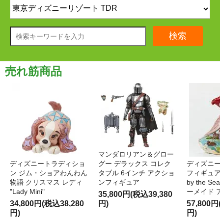
検索
売れ筋商品
マンダロリアン＆グロー
ディズニートラディショ
グー デラックス コレク
ディズニー
ン ジム・ショアわんわん
タブル 6インチ アクショ
フィギュア '
物語 クリスマス レディ
ンフィギュア
by the S
"Lady Mini"
ーメイド 
35,800円(税込39,380
34,800円(税込38,280
円)
57,800円
円)
円)