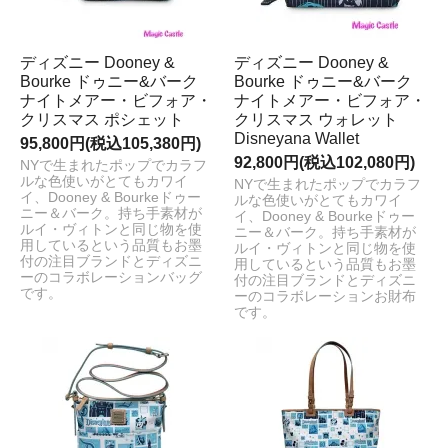
ディズニー Dooney &
ディズニー Dooney &
Bourke ドゥニー&バーク
Bourke ドゥニー&バーク
ナイトメアー・ビフォア・
ナイトメアー・ビフォア・
クリスマス ポシェット
クリスマス ウォレット
Disneyana Wallet
95,800円(税込105,380円)
92,800円(税込102,080円)
NYで生まれたポップでカラフ
ルな色使いがとてもカワイ
NYで生まれたポップでカラフ
イ、Dooney & Bourkeドゥー
ルな色使いがとてもカワイ
ニー＆バーク。持ち手素材が
イ、Dooney & Bourkeドゥー
ルイ・ヴィトンと同じ物を使
ニー＆バーク。持ち手素材が
用しているという品質もお墨
ルイ・ヴィトンと同じ物を使
付の注目ブランドとディズニ
用しているという品質もお墨
ーのコラボレーションバッグ
付の注目ブランドとディズニ
です。
ーのコラボレーションお財布
です。