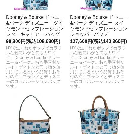
Dooney & Bourke ドゥニー
Dooney & Bourke ドゥニー
&バーク ディズニー ダイ
&バーク ディズニー ダイ
ヤモンドセレブレーション
ヤモンドセレブレーション
レターキャリアー バッグ
ショッパーバッグ
98,800円(税込108,680円)
127,600円(税込140,360円)
NYで生まれたポップでカラフ
NYで生まれたポップでカラフ
ルな色使いがとてもカワイ
ルな色使いがとてもカワイ
イ、Dooney & Bourkeドゥー
イ、Dooney & Bourkeドゥー
ニー＆バーク。持ち手素材が
ニー＆バーク。持ち手素材が
ルイ・ヴィトンと同じ物を使
ルイ・ヴィトンと同じ物を使
用しているという品質もお墨
用しているという品質もお墨
付の注目ブランドとディズニ
付の注目ブランドとディズニ
ーのコラボレーションバッグ
ーのコラボレーションバッグ
です。
です。