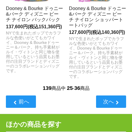
Dooney & Bourke ドゥニー
Dooney & Bourke ドゥニー
&バーク ディズニー ビー
&バーク ディズニー ビー
チ ナイロン バックパック
チ ナイロン ショッパート
ートバッグ
137,600円(税込151,360円)
127,600円(税込140,360円)
NYで生まれたポップでカラフ
ルな色使いがとてもカワイ
NYで生まれたポップでカラフ
イ、Dooney & Bourkeドゥー
ルな色使いがとてもカワイ
ニー＆バーク。持ち手素材が
イ、Dooney & Bourkeドゥー
ルイ・ヴィトンと同じ物を使
ニー＆バーク。持ち手素材が
用しているという品質もお墨
ルイ・ヴィトンと同じ物を使
付の注目ブランドとディズニ
用しているという品質もお墨
ーのコラボレーションバッグ
付の注目ブランドとディズニ
です。
ーのコラボレーションバッグ
です。
139
25
36
商品中
-
商品
前へ
次へ
ほかの商品を探す