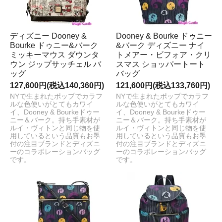
ディズニー Dooney &
Dooney & Bourke ドゥニー
Bourke ドゥニー&バーク
&バーク ディズニー ナイ
ミッキーマウス ダウンタ
トメアー・ビフォア・クリ
ウン ジップサッチェル バ
スマス ショッパートート
ッグ
バッグ
127,600円(税込140,360円)
121,600円(税込133,760円)
NYで生まれたポップでカラフ
NYで生まれたポップでカラフ
ルな色使いがとてもカワイ
ルな色使いがとてもカワイ
イ、Dooney & Bourkeドゥー
イ、Dooney & Bourkeドゥー
ニー＆バーク。持ち手素材が
ニー＆バーク。持ち手素材が
ルイ・ヴィトンと同じ物を使
ルイ・ヴィトンと同じ物を使
用しているという品質もお墨
用しているという品質もお墨
付の注目ブランドとディズニ
付の注目ブランドとディズニ
ーのコラボレーションバッグ
ーのコラボレーションバッグ
です。
です。