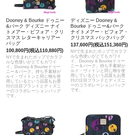
Dooney & Bourke ドゥニー
ディズニー Dooney &
&バーク ディズニー ナイ
Bourke ドゥニー&バーク
トメアー・ビフォア・クリ
ナイトメアー・ビフォア・
スマス レターキャリアー
クリスマス バックバッグ
バッグ
137,600円(税込151,360円)
100,800円(税込110,880円)
NYで生まれたポップでカラフ
ルな色使いがとてもカワイ
NYで生まれたポップでカラフ
イ、Dooney & Bourkeドゥー
ルな色使いがとてもカワイ
ニー＆バーク。持ち手素材が
イ、Dooney & Bourkeドゥー
ルイ・ヴィトンと同じ物を使
ニー＆バーク。持ち手素材が
用しているという品質もお墨
ルイ・ヴィトンと同じ物を使
付の注目ブランドとディズニ
用しているという品質もお墨
ーのコラボレーションバッグ
付の注目ブランドとディズニ
です。
ーのコラボレーションバッグ
です。