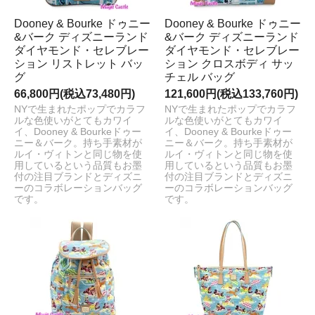
Dooney & Bourke ドゥニー
Dooney & Bourke ドゥニー
&バーク ディズニーランド
&バーク ディズニーランド
ダイヤモンド・セレブレー
ダイヤモンド・セレブレー
ション リストレット バッ
ション クロスボディ サッ
グ
チェル バッグ
66,800円(税込73,480円)
121,600円(税込133,760円)
NYで生まれたポップでカラフ
NYで生まれたポップでカラフ
ルな色使いがとてもカワイ
ルな色使いがとてもカワイ
イ、Dooney & Bourkeドゥー
イ、Dooney & Bourkeドゥー
ニー＆バーク。持ち手素材が
ニー＆バーク。持ち手素材が
ルイ・ヴィトンと同じ物を使
ルイ・ヴィトンと同じ物を使
用しているという品質もお墨
用しているという品質もお墨
付の注目ブランドとディズニ
付の注目ブランドとディズニ
ーのコラボレーションバッグ
ーのコラボレーションバッグ
です。
です。