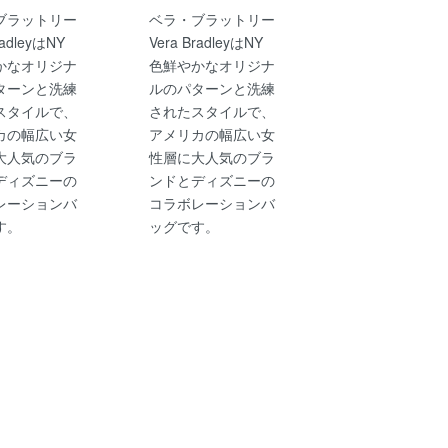
ブラットリー
ベラ・ブラットリー
radleyはNY
Vera BradleyはNY
かなオリジナ
色鮮やかなオリジナ
ターンと洗練
ルのパターンと洗練
スタイルで、
されたスタイルで、
カの幅広い女
アメリカの幅広い女
大人気のブラ
性層に大人気のブラ
ディズニーの
ンドとディズニーの
レーションバ
コラボレーションバ
す。
ッグです。