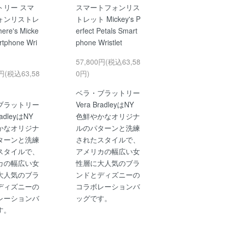
トリー スマ
スマートフォンリス
ォンリストレ
トレット Mickey's P
re's Micke
erfect Petals Smart
rtphone Wri
phone Wristlet
57,800円(税込63,58
0円(税込63,58
0円)
ベラ・ブラットリー
ブラットリー
Vera BradleyはNY
radleyはNY
色鮮やかなオリジナ
かなオリジナ
ルのパターンと洗練
ターンと洗練
されたスタイルで、
スタイルで、
アメリカの幅広い女
カの幅広い女
性層に大人気のブラ
大人気のブラ
ンドとディズニーの
ディズニーの
コラボレーションバ
レーションバ
ッグです。
す。