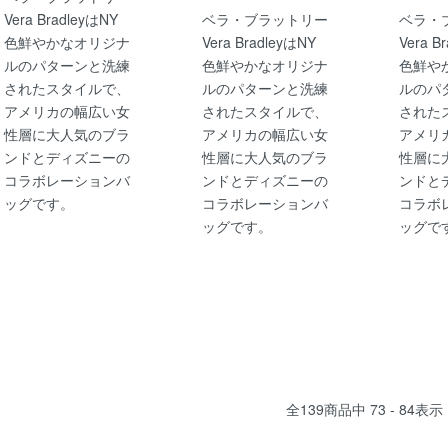
Vera BradleyはNY
ベラ・ブラットリー
ベラ・
色鮮やかなオリジナ
Vera BradleyはNY
Vera B
ルのパターンと洗練
色鮮やかなオリジナ
色鮮や
されたスタイルで、
ルのパターンと洗練
ルのパ
アメリカの幅広い女
されたスタイルで、
された
性層に大人気のブラ
アメリカの幅広い女
アメリ
ンドとディズニーの
性層に大人気のブラ
性層に
コラボレーションバ
ンドとディズニーの
ンドと
ッグです。
コラボレーションバ
コラボ
ッグです。
ッグで
全
139
商品中
73 - 84
表示