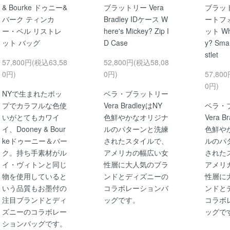
& Bourke ドゥニー&
ブラットリー Vera
ブラッ
バーク ティンカ
Bradley IDケース W
ートフ
ー・ベル リストレ
here's Mickey? Zip I
ット Whe
ット バッグ
D Case
y? Sma
stlet
57,800円(税込63,58
52,800円(税込58,08
0円)
0円)
57,80
0円)
NYで生まれたポッ
ベラ・ブラットリー
プでカラフルな色使
Vera BradleyはNY
ベラ・
いがとてもカワイ
色鮮やかなオリジナ
Vera B
イ、Dooney & Bour
ルのパターンと洗練
色鮮や
keドゥーニー＆バー
されたスタイルで、
ルのパ
ク。持ち手素材がル
アメリカの幅広い女
された
イ・ヴィトンと同じ
性層に大人気のブラ
アメリ
物を使用していると
ンドとディズニーの
性層に
いう品質もお墨付の
コラボレーションバ
ンドと
注目ブランドとディ
ッグです。
コラボ
ズニーのコラボレー
ッグで
ションバッグです。