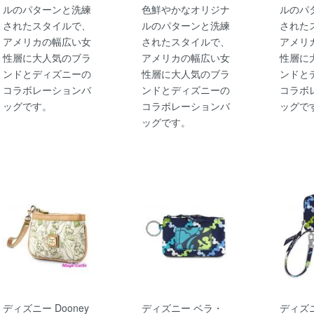
ルのパターンと洗練
色鮮やかなオリジナ
ルのパ
されたスタイルで、
ルのパターンと洗練
された
アメリカの幅広い女
されたスタイルで、
アメリ
性層に大人気のブラ
アメリカの幅広い女
性層に
ンドとディズニーの
性層に大人気のブラ
ンドと
コラボレーションバ
ンドとディズニーの
コラボ
ッグです。
コラボレーションバ
ッグで
ッグです。
ディズニー Dooney
ディズニー ベラ・
ディズ