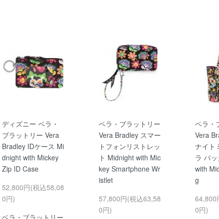
ディズニー ベラ・
ベラ・ブラットリー
ベラ・
ブラットリー Vera
Vera Bradley スマー
Vera B
Bradley IDケース Mi
トフォンリストレッ
ナイト
dnight with Mickey
ト Midnight with Mic
ラ バッグ
Zip ID Case
key Smartphone Wr
with Mi
istlet
g
52,800円(税込58,08
0円)
57,800円(税込63,58
64,80
0円)
0円)
ベラ・ブラットリー