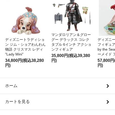
マンダロリアン＆グロー
ディズニートラディショ
グー デラックス コレク
ディズニー
ン ジム・ショアわんわん
タブル 6インチ アクショ
フィギュア '
物語 クリスマス レディ
ンフィギュア
by the S
"Lady Mini"
ーメイド 
35,800円(税込39,380
34,800円(税込38,280
円)
57,800円
円)
円)
ホーム
カートを見る