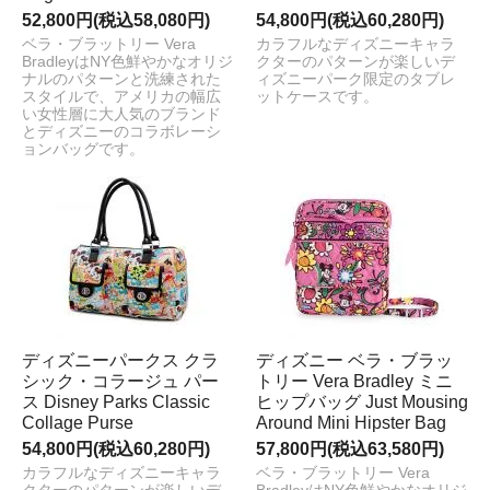
52,800円(税込58,080円)
54,800円(税込60,280円)
ベラ・ブラットリー Vera
カラフルなディズニーキャラ
BradleyはNY色鮮やかなオリジ
クターのパターンが楽しいデ
ナルのパターンと洗練された
ィズニーパーク限定のタブレ
スタイルで、アメリカの幅広
ットケースです。
い女性層に大人気のブランド
とディズニーのコラボレーシ
ョンバッグです。
ディズニーパークス クラ
ディズニー ベラ・ブラッ
シック・コラージュ パー
トリー Vera Bradley ミニ
ス Disney Parks Classic
ヒップバッグ Just Mousing
Collage Purse
Around Mini Hipster Bag
54,800円(税込60,280円)
57,800円(税込63,580円)
カラフルなディズニーキャラ
ベラ・ブラットリー Vera