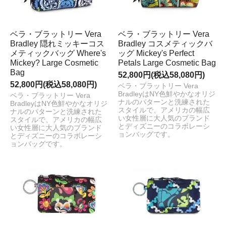
ベラ・ブラットリー Vera
ベラ・ブラットリー Vera
Bradley 隠れミッキーコス
Bradley コスメティックバ
メティックバッグ Where's
ッグ Mickey's Perfect
Mickey? Large Cosmetic
Petals Large Cosmetic Bag
Bag
52,800円(税込58,080円)
52,800円(税込58,080円)
ベラ・ブラットリー Vera
BradleyはNY色鮮やかなオリジ
ベラ・ブラットリー Vera
ナルのパターンと洗練された
BradleyはNY色鮮やかなオリジ
スタイルで、アメリカの幅広
ナルのパターンと洗練された
い女性層に大人気のブランド
スタイルで、アメリカの幅広
とディズニーのコラボレーシ
い女性層に大人気のブランド
ョンバッグです。
とディズニーのコラボレーシ
ョンバッグです。