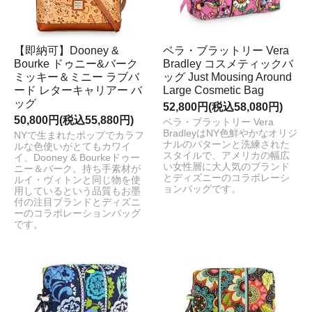
【即納可】Dooney &
ベラ・ブラットリー Vera
Bourke ドゥニー&バーク
Bradley コスメティックバ
ミッキー＆ミニー ラブバ
ッグ Just Mousing Around
ード レターキャリアー バ
Large Cosmetic Bag
ッグ
52,800円(税込58,080円)
50,800円(税込55,880円)
ベラ・ブラットリー Vera
BradleyはNY色鮮やかなオリジ
NYで生まれたポップでカラフ
ナルのパターンと洗練された
ルな色使いがとてもカワイ
スタイルで、アメリカの幅広
イ、Dooney & Bourkeドゥー
い女性層に大人気のブランド
ニー＆バーク。持ち手素材が
とディズニーのコラボレーシ
ルイ・ヴィトンと同じ物を使
ョンバッグです。
用しているという品質もお墨
付の注目ブランドとディズニ
ーのコラボレーションバッグ
です。