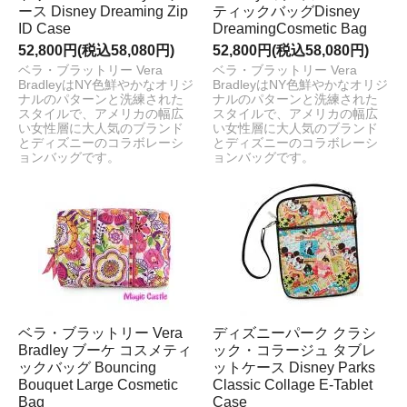
ース Disney Dreaming Zip
ティックバッグDisney
ID Case
DreamingCosmetic Bag
52,800円(税込58,080円)
52,800円(税込58,080円)
ベラ・ブラットリー Vera
ベラ・ブラットリー Vera
BradleyはNY色鮮やかなオリジ
BradleyはNY色鮮やかなオリジ
ナルのパターンと洗練された
ナルのパターンと洗練された
スタイルで、アメリカの幅広
スタイルで、アメリカの幅広
い女性層に大人気のブランド
い女性層に大人気のブランド
とディズニーのコラボレーシ
とディズニーのコラボレーシ
ョンバッグです。
ョンバッグです。
ベラ・ブラットリー Vera
ディズニーパーク クラシ
Bradley ブーケ コスメティ
ック・コラージュ タブレ
ックバッグ Bouncing
ットケース Disney Parks
Bouquet Large Cosmetic
Classic Collage E-Tablet
Bag
Case