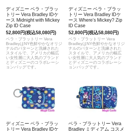
ディズニー ベラ・ブラッ
ディズニー ベラ・ブラッ
トリー Vera Bradley IDケ
トリー Vera Bradley IDケ
ース Midnight with Mickey
ース Where's Mickey? Zip
Zip ID Case
ID Case
52,800円(税込58,080円)
52,800円(税込58,080円)
ベラ・ブラットリー Vera
ベラ・ブラットリー Vera
BradleyはNY色鮮やかなオリジ
BradleyはNY色鮮やかなオリジ
ナルのパターンと洗練された
ナルのパターンと洗練された
スタイルで、アメリカの幅広
スタイルで、アメリカの幅広
い女性層に大人気のブランド
い女性層に大人気のブランド
とディズニーのコラボレーシ
とディズニーのコラボレーシ
ョンバッグです。
ョンバッグです。
ディズニー ベラ・ブラッ
ベラ・ブラットリー Vera
トリー Vera Bradley IDケ
Bradley ミディアム コスメ