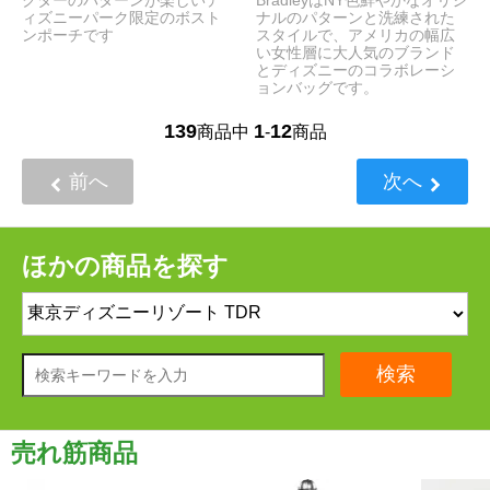
クターのパターンが楽しいデ
BradleyはNY色鮮やかなオリジ
ィズニーパーク限定のボスト
ナルのパターンと洗練された
ンポーチです
スタイルで、アメリカの幅広
い女性層に大人気のブランド
とディズニーのコラボレーシ
ョンバッグです。
139
1
12
商品中
-
商品
前へ
次へ
ほかの商品を探す
検索
売れ筋商品