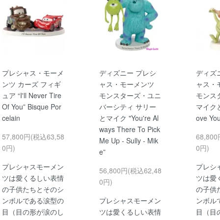
プレシャス・モーメ
ディズニー プレシ
ディズ
ンツ カーズ フィギ
ャス・モーメンツ
ャス・
ュア “I'll Never Tire
モンスターズ・ユニ
モンス
Of You” Bisque Por
バーシティ サリー
マイクとブ
celain
とマイク "You're Al
ove You'
ways There To Pick
57,800円(税込63,58
68,80
Me Up - Sully - Mik
0円)
0円)
e”
プレシャスモーメン
プレシ
56,800円(税込62,48
ツは愛くるしい表情
ツは愛
0円)
の子供たちとそのシ
の子供
ンボルである涙型の
プレシャスモーメン
ンボル
目（目の形が涙のし
ツは愛くるしい表情
目（目