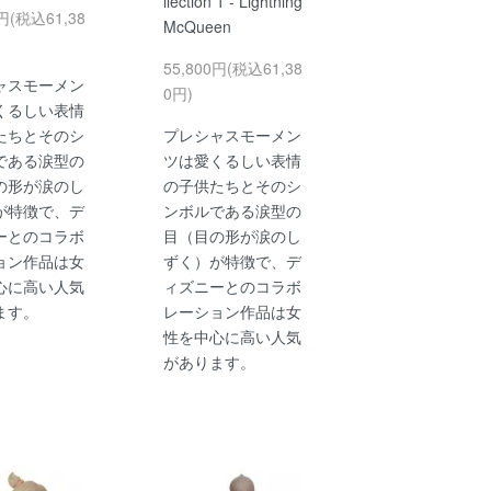
llection 1 - Lightning
0円(税込61,38
McQueen
55,800円(税込61,38
ャスモーメン
0円)
くるしい表情
たちとそのシ
プレシャスモーメン
である涙型の
ツは愛くるしい表情
の形が涙のし
の子供たちとそのシ
が特徴で、デ
ンボルである涙型の
ーとのコラボ
目（目の形が涙のし
ョン作品は女
ずく）が特徴で、デ
心に高い人気
ィズニーとのコラボ
ます。
レーション作品は女
性を中心に高い人気
があります。