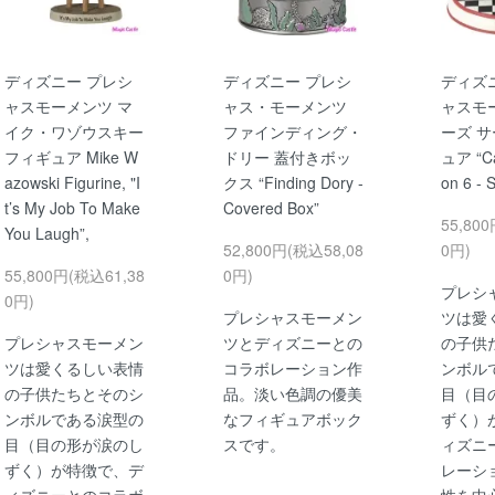
ディズニー プレシ
ディズニー プレシ
ディズ
ャスモーメンツ マ
ャス・モーメンツ
ャスモ
イク・ワゾウスキー
ファインディング・
ーズ サ
フィギュア Mike W
ドリー 蓋付きボッ
ュア “Car
azowski Figurine, "I
クス “Finding Dory -
on 6 - 
t’s My Job To Make
Covered Box”
55,80
You Laugh”,
52,800円(税込58,08
0円)
55,800円(税込61,38
0円)
プレシ
0円)
プレシャスモーメン
ツは愛
プレシャスモーメン
ツとディズニーとの
の子供
ツは愛くるしい表情
コラボレーション作
ンボル
の子供たちとそのシ
品。淡い色調の優美
目（目
ンボルである涙型の
なフィギュアボック
ずく）
目（目の形が涙のし
スです。
ィズニ
ずく）が特徴で、デ
レーシ
ィズニーとのコラボ
性を中