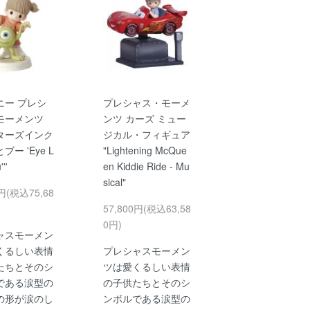
ニー プレシ
プレシャス・モーメ
モーメンツ
ンツ カーズ ミュー
ターズインク
ジカル・フィギュア
ー 'Eye L
"Lightening McQue
''
en Kiddie Ride - Mu
sical"
0円(税込75,68
57,800円(税込63,58
0円)
ャスモーメン
くるしい表情
プレシャスモーメン
たちとそのシ
ツは愛くるしい表情
である涙型の
の子供たちとそのシ
の形が涙のし
ンボルである涙型の