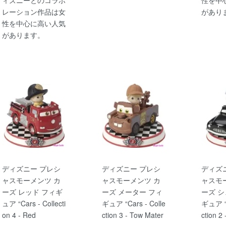
レーション作品は女
があり
性を中心に高い人気
があります。
ディズニー プレシ
ディズニー プレシ
ディズ
ャスモーメンツ カ
ャスモーメンツ カ
ャスモ
ーズ レッド フィギ
ーズ メーター フィ
ーズ シ
ュア “Cars - Collecti
ギュア “Cars - Colle
ギュア “C
on 4 - Red
ction 3 - Tow Mater
ction 2 