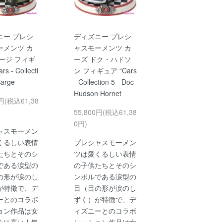
ニー プレシ
ディズニー プレシ
ーメンツ カ
ャスモーメンツ カ
ージ フィギ
ーズ ドク・ハドソ
s - Collecti
ン フィギュア “Cars
Sarge
- Collection 5 - Doc
Hudson Hornet
0円(税込61,38
55,800円(税込61,38
0円)
ャスモーメン
くるしい表情
プレシャスモーメン
たちとそのシ
ツは愛くるしい表情
である涙型の
の子供たちとそのシ
の形が涙のし
ンボルである涙型の
が特徴で、デ
目（目の形が涙のし
ーとのコラボ
ずく）が特徴で、デ
ョン作品は女
ィズニーとのコラボ
心に高い人気
レーション作品は女