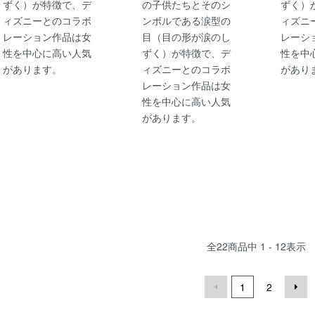
ずく）が特徴で、デ
の子供たちとそのシ
ずく）
ィズニーとのコラボ
ンボルである涙型の
ィズニ
レーション作品は女
目（目の形が涙のし
レーシ
性を中心に高い人気
ずく）が特徴で、デ
性を中
があります。
ィズニーとのコラボ
があり
レーション作品は女
性を中心に高い人気
があります。
全
22
商品中
1 - 12
表示
1
2