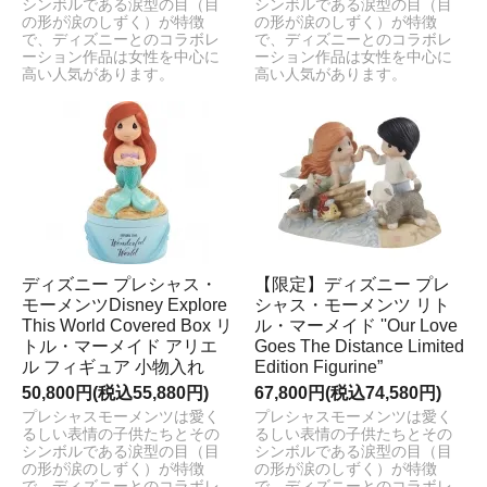
シンボルである涙型の目（目
シンボルである涙型の目（目
の形が涙のしずく）が特徴
の形が涙のしずく）が特徴
で、ディズニーとのコラボレ
で、ディズニーとのコラボレ
ーション作品は女性を中心に
ーション作品は女性を中心に
高い人気があります。
高い人気があります。
ディズニー プレシャス・
【限定】ディズニー プレ
モーメンツDisney Explore
シャス・モーメンツ リト
This World Covered Box リ
ル・マーメイド ''Our Love
トル・マーメイド アリエ
Goes The Distance Limited
ル フィギュア 小物入れ
Edition Figurine”
50,800円(税込55,880円)
67,800円(税込74,580円)
プレシャスモーメンツは愛く
プレシャスモーメンツは愛く
るしい表情の子供たちとその
るしい表情の子供たちとその
シンボルである涙型の目（目
シンボルである涙型の目（目
の形が涙のしずく）が特徴
の形が涙のしずく）が特徴
で、ディズニーとのコラボレ
で、ディズニーとのコラボレ