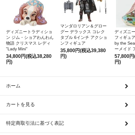
マンダロリアン＆グロー
ディズニートラディショ
グー デラックス コレク
ディズニー
ン ジム・ショアわんわん
タブル 6インチ アクショ
フィギュア '
物語 クリスマス レディ
ンフィギュア
by the S
"Lady Mini"
ーメイド 
35,800円(税込39,380
34,800円(税込38,280
円)
57,800円
円)
円)
ホーム
カートを見る
特定商取引法に基づく表記