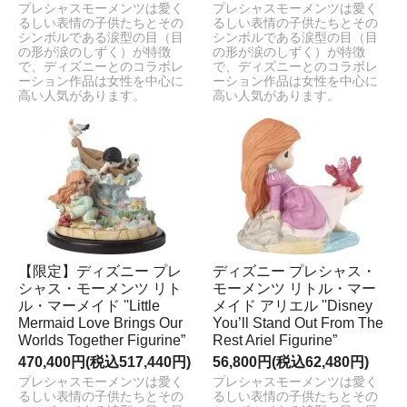
プレシャスモーメンツは愛く
プレシャスモーメンツは愛く
るしい表情の子供たちとその
るしい表情の子供たちとその
シンボルである涙型の目（目
シンボルである涙型の目（目
の形が涙のしずく）が特徴
の形が涙のしずく）が特徴
で、ディズニーとのコラボレ
で、ディズニーとのコラボレ
ーション作品は女性を中心に
ーション作品は女性を中心に
高い人気があります。
高い人気があります。
【限定】ディズニー プレ
ディズニー プレシャス・
シャス・モーメンツ リト
モーメンツ リトル・マー
ル・マーメイド ''Little
メイド アリエル ''Disney
Mermaid Love Brings Our
You’ll Stand Out From The
Worlds Together Figurine”
Rest Ariel Figurine”
470,400円(税込517,440円)
56,800円(税込62,480円)
プレシャスモーメンツは愛く
プレシャスモーメンツは愛く
るしい表情の子供たちとその
るしい表情の子供たちとその