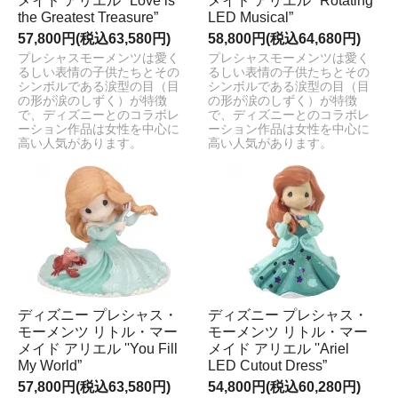
メイド アリエル ''Love is
メイド アリエル ''Rotating
the Greatest Treasure”
LED Musical”
57,800円(税込63,580円)
58,800円(税込64,680円)
プレシャスモーメンツは愛く
プレシャスモーメンツは愛く
るしい表情の子供たちとその
るしい表情の子供たちとその
シンボルである涙型の目（目
シンボルである涙型の目（目
の形が涙のしずく）が特徴
の形が涙のしずく）が特徴
で、ディズニーとのコラボレ
で、ディズニーとのコラボレ
ーション作品は女性を中心に
ーション作品は女性を中心に
高い人気があります。
高い人気があります。
ディズニー プレシャス・
ディズニー プレシャス・
モーメンツ リトル・マー
モーメンツ リトル・マー
メイド アリエル ''You Fill
メイド アリエル ''Ariel
My World”
LED Cutout Dress”
57,800円(税込63,580円)
54,800円(税込60,280円)