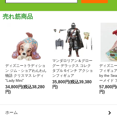
売れ筋商品
マンダロリアン＆グロー
ディズニートラディショ
グー デラックス コレク
ディズニー
ン ジム・ショアわんわん
タブル 6インチ アクショ
フィギュア '
物語 クリスマス レディ
ンフィギュア
by the S
"Lady Mini"
ーメイド 
35,800円(税込39,380
34,800円(税込38,280
円)
57,800円
円)
円)
ホーム