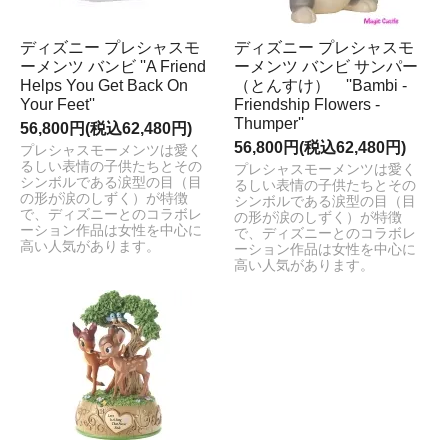
ディズニー プレシャスモ
ディズニー プレシャスモ
ーメンツ バンビ ''A Friend
ーメンツ バンビ サンパー
Helps You Get Back On
（とんすけ） ''Bambi -
Your Feet''
Friendship Flowers -
Thumper''
56,800円(税込62,480円)
56,800円(税込62,480円)
プレシャスモーメンツは愛く
るしい表情の子供たちとその
プレシャスモーメンツは愛く
シンボルである涙型の目（目
るしい表情の子供たちとその
の形が涙のしずく）が特徴
シンボルである涙型の目（目
で、ディズニーとのコラボレ
の形が涙のしずく）が特徴
ーション作品は女性を中心に
で、ディズニーとのコラボレ
高い人気があります。
ーション作品は女性を中心に
高い人気があります。