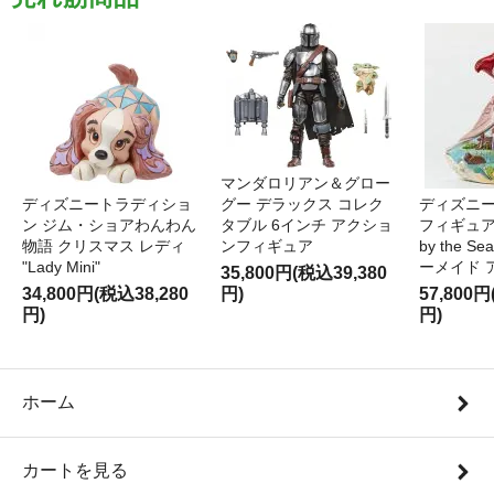
マンダロリアン＆グロー
ディズニートラディショ
グー デラックス コレク
ディズニー
ン ジム・ショアわんわん
タブル 6インチ アクショ
フィギュア '
物語 クリスマス レディ
ンフィギュア
by the S
"Lady Mini"
ーメイド 
35,800円(税込39,380
34,800円(税込38,280
円)
57,800円
円)
円)
ホーム
カートを見る