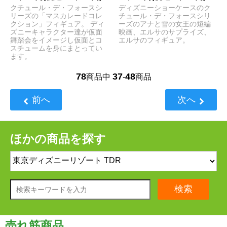
クチュール・デ・フォースシ
ディズニーショーケースのク
リーズの「マスカレードコレ
チュール・デ・フォースシリ
クション」フィギュア。 ディ
ーズのアナと雪の女王の短編
ズニーキャラクター達が仮面
映画、エルサのサプライズ、
舞踏会をイメージし仮面とコ
エルサのフィギュア。
スチュームを身にまとってい
ます。
78
37
48
商品中
-
商品
前へ
次へ
ほかの商品を探す
検索
売れ筋商品