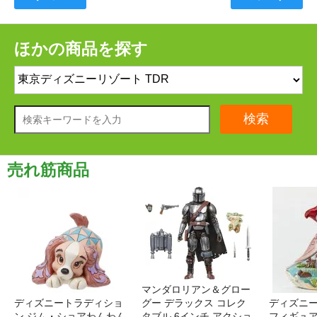
ほかの商品を探す
検索
売れ筋商品
マンダロリアン＆グロー
ディズニートラディショ
グー デラックス コレク
ディズニー
ン ジム・ショアわんわん
タブル 6インチ アクショ
フィギュア '