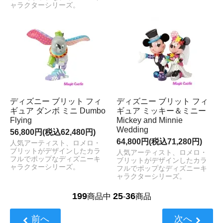
ャラクターシリーズ。
ディズニー ブリット フィ
ディズニー ブリット フィ
ギュア ダンボ ミニ Dumbo
ギュア ミッキー＆ミニー
Flying
Mickey and Minnie
Wedding
56,800円(税込62,480円)
64,800円(税込71,280円)
人気アーティスト、ロメロ・
ブリットがデザインしたカラ
人気アーティスト、ロメロ・
フルでポップなディズニーキ
ブリットがデザインしたカラ
ャラクターシリーズ。
フルでポップなディズニーキ
ャラクターシリーズ。
199
25
36
商品中
-
商品
前へ
次へ