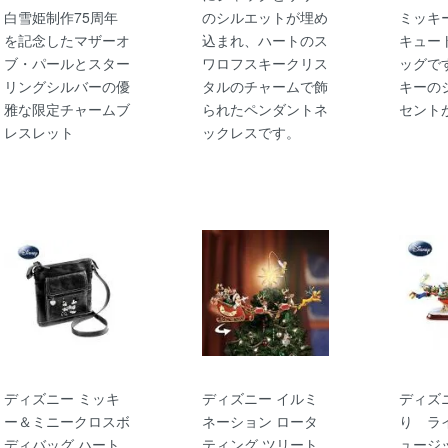
白雪姫制作75周年
のシルエットが埋め
ミッキ
を記念したマザーオ
込まれ、ハートのス
キュー
ブ・パールとスター
ワロフスキークリス
ッグで
リングシルバーの優
タルのチャームで飾
キーの
雅な限定チャームブ
られたペンダントネ
セント
レスレット
ックレスです。
ディズニー ミッキ
ディズニー イルミ
ディズ
ー＆ミニークロスボ
ネーション ロータ
り ラ
ディバッグ ハート
ティング ツリート
ュージ