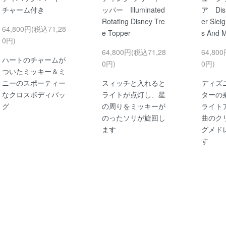
チャーム付き
ッパー Illuminated
ア Disn
Rotating Disney Tre
er Slei
64,800円(税込71,28
e Topper
s And M
0円)
64,800円(税込71,28
64,80
ハートのチャームが
0円)
0円)
ついたミッキー＆ミ
ニーのスポーティー
スィッチと入れると
ディズ
なクロスボディバッ
ライトが点灯し、星
ターの
グ
の周りをミッキーが
ライト
のったソリが旋回し
曲のク
ます
グメド
す