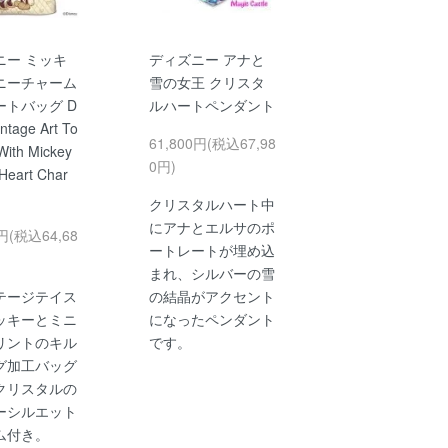
ニー ミッキ
ディズニー アナと
ニーチャーム
雪の女王 クリスタ
ートバッグ D
ルハートペンダント
intage Art To
61,800円(税込67,98
With Mickey
0円)
Heart Char
クリスタルハート中
にアナとエルサのポ
0円(税込64,68
ートレートが埋め込
まれ、シルバーの雪
テージテイス
の結晶がアクセント
ッキーとミニ
になったペンダント
リントのキル
です。
グ加工バッグ
クリスタルの
ーシルエット
ム付き。