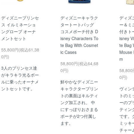
ディズニープリンセ
ディズニーキャラク
ディズ
ス イルミネーショ
タートートバッグ
ー＆ミ
ングローブ オーナ
コスメポーチ付き D
付きト
メントセット
isney Characters To
isney V
te Bag With Cosmet
te Bag 
55,800円(税込61,38
ic Cases
Mouse 
0円)
m
58,800円(税込64,68
3人のプリンセス達
0円)
58,80
がキラキラ光るボー
0円)
ルに乗ったオーナメ
鮮やかなディズニー
ントセットです。
キャラクタープリン
ヴィン
トの裏面はキルティ
トのミ
ング加工され、 中
ーのプ
にすっぽりおさまる
ティン
ポーチが2つ付属し
です。
ます。
ミッキ
チャー