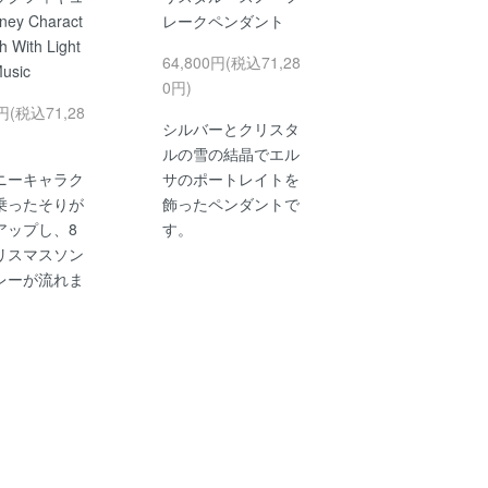
ey Charact
レークペンダント
gh With Light
64,800円(税込71,28
usic
0円)
0円(税込71,28
シルバーとクリスタ
ルの雪の結晶でエル
ニーキャラク
サのポートレイトを
乗ったそりが
飾ったペンダントで
アップし、8
す。
リスマスソン
レーが流れま