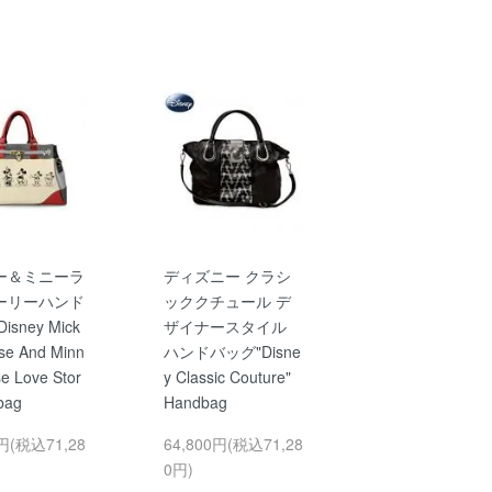
ー＆ミニーラ
ディズニー クラシ
ーリーハンド
ッククチュール デ
sney Mick
ザイナースタイル
se And Minn
ハンドバッグ"Disne
e Love Stor
y Classic Couture"
bag
Handbag
0円(税込71,28
64,800円(税込71,28
0円)