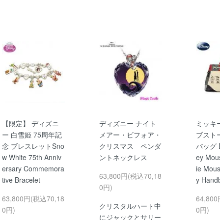
【限定】 ディズニ
ディズニー ナイト
ミッキ
ー 白雪姫 75周年記
メアー・ビフォア・
ブスト
念 ブレスレットSno
クリスマス ペンダ
バッグ Di
w White 75th Anniv
ントネックレス
ey Mou
ersary Commemora
ie Mous
63,800円(税込70,18
tive Bracelet
y Hand
0円)
63,800円(税込70,18
64,80
クリスタルハート中
0円)
0円)
にジャックとサリー