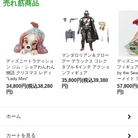
売れ筋商品
マンダロリアン＆グロー
ディズニートラディショ
グー デラックス コレク
ディズニー
ン ジム・ショアわんわん
タブル 6インチ アクショ
フィギュア '
物語 クリスマス レディ
ンフィギュア
by the S
"Lady Mini"
ーメイド 
35,800円(税込39,380
34,800円(税込38,280
円)
57,800円
円)
円)
ホーム
カートを見る