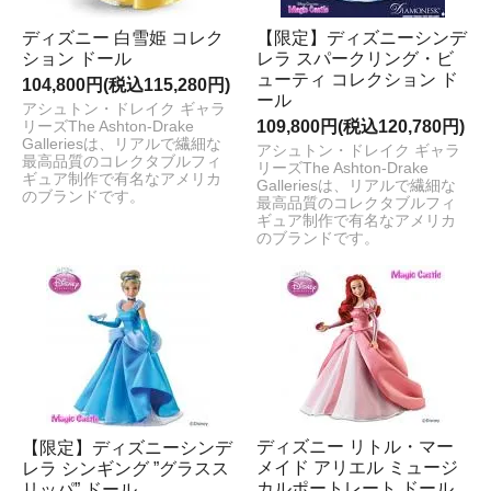
ディズニー 白雪姫 コレク
【限定】ディズニーシンデ
ション ドール
レラ スパークリング・ビ
ューティ コレクション ド
104,800円(税込115,280円)
ール
アシュトン・ドレイク ギャラ
109,800円(税込120,780円)
リーズThe Ashton-Drake
Galleriesは、リアルで繊細な
アシュトン・ドレイク ギャラ
最高品質のコレクタブルフィ
リーズThe Ashton-Drake
ギュア制作で有名なアメリカ
Galleriesは、リアルで繊細な
のブランドです。
最高品質のコレクタブルフィ
ギュア制作で有名なアメリカ
のブランドです。
ディズニー リトル・マー
【限定】ディズニーシンデ
メイド アリエル ミュージ
レラ シンギング ”グラスス
カルポートレート ドール
リッパ” ドール