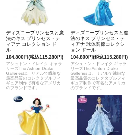
ディズニープリンセスと魔
ディズニープリンセスと魔
法のキス プリンセス・テ
法のキス プリンセス・テ
ィアナ コレクション ドー
ィアナ 球体関節コレクシ
ル
ョン ドール
104,800円(税込115,280円)
104,800円(税込115,280円)
アシュトン・ドレイク ギャラ
アシュトン・ドレイク ギャラ
リーズThe Ashton-Drake
リーズThe Ashton-Drake
Galleriesは、リアルで繊細な
Galleriesは、リアルで繊細な
最高品質のコレクタブルフィ
最高品質のコレクタブルフィ
ギュア制作で有名なアメリカ
ギュア制作で有名なアメリカ
のブランドです。
のブランドです。