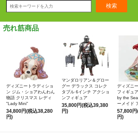
検索
売れ筋商品
マンダロリアン＆グロー
ディズニートラディショ
グー デラックス コレク
ディズニー
ン ジム・ショアわんわん
タブル 6インチ アクショ
フィギュア '
物語 クリスマス レディ
ンフィギュア
by the S
"Lady Mini"
ーメイド 
35,800円(税込39,380
34,800円(税込38,280
円)
57,800円
円)
円)