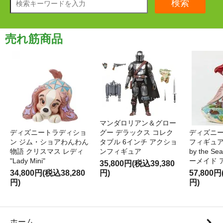
検索
売れ筋商品
マンダロリアン＆グロー
ディズニートラディショ
グー デラックス コレク
ディズニー
ン ジム・ショアわんわん
タブル 6インチ アクショ
フィギュア '
物語 クリスマス レディ
ンフィギュア
by the S
"Lady Mini"
ーメイド 
35,800円(税込39,380
34,800円(税込38,280
円)
57,800円
円)
円)
ホーム