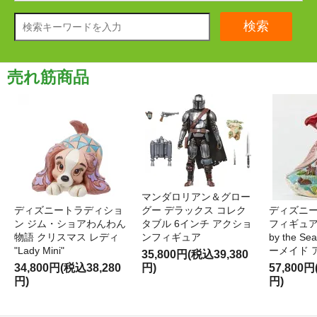
検索
売れ筋商品
マンダロリアン＆グロー
ディズニートラディショ
グー デラックス コレク
ディズニー
ン ジム・ショアわんわん
タブル 6インチ アクショ
フィギュア '
物語 クリスマス レディ
ンフィギュア
by the S
"Lady Mini"
ーメイド 
35,800円(税込39,380
34,800円(税込38,280
円)
57,800円
円)
円)