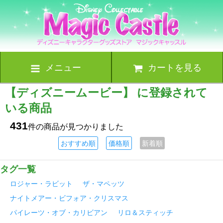
メニュー
カートを見る
【ディズニームービー】 に登録されて
いる商品
431
件の商品が見つかりました
おすすめ順
価格順
新着順
タグ一覧
ロジャー・ラビット
ザ・マペッツ
ナイトメアー・ビフォア・クリスマス
パイレーツ・オブ・カリビアン
リロ＆スティッチ