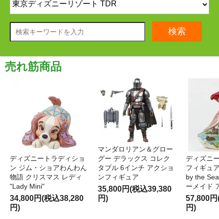
検索
売れ筋商品
マンダロリアン＆グロー
ディズニートラディショ
グー デラックス コレク
ディズニー
ン ジム・ショアわんわん
タブル 6インチ アクショ
フィギュア '
物語 クリスマス レディ
ンフィギュア
by the S
"Lady Mini"
ーメイド 
35,800円(税込39,380
34,800円(税込38,280
円)
57,800円
円)
円)