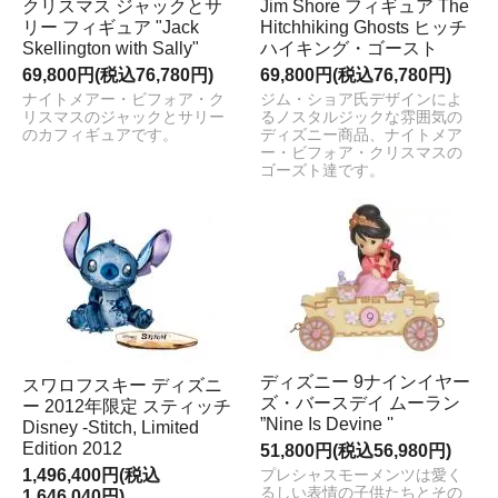
クリスマス ジャックとサ
Jim Shore フィギュア The
リー フィギュア "Jack
Hitchhiking Ghosts ヒッチ
Skellington with Sally"
ハイキング・ゴースト
69,800円(税込76,780円)
69,800円(税込76,780円)
ナイトメアー・ビフォア・ク
ジム・ショア氏デザインによ
リスマスのジャックとサリー
るノスタルジックな雰囲気の
のカフィギュアです。
ディズニー商品、ナイトメア
ー・ビフォア・クリスマスの
ゴーズト達です。
ディズニー 9ナインイヤー
スワロフスキー ディズニ
ズ・バースデイ ムーラン
ー 2012年限定 スティッチ
”Nine Is Devine ''
Disney -Stitch, Limited
Edition 2012
51,800円(税込56,980円)
1,496,400円(税込
プレシャスモーメンツは愛く
るしい表情の子供たちとその
1,646,040円)