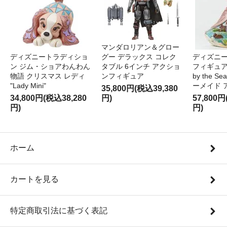
マンダロリアン＆グロー
ディズニートラディショ
グー デラックス コレク
ディズニー
ン ジム・ショアわんわん
タブル 6インチ アクショ
フィギュア '
物語 クリスマス レディ
ンフィギュア
by the S
"Lady Mini"
ーメイド 
35,800円(税込39,380
34,800円(税込38,280
円)
57,800円
円)
円)
ホーム
カートを見る
特定商取引法に基づく表記