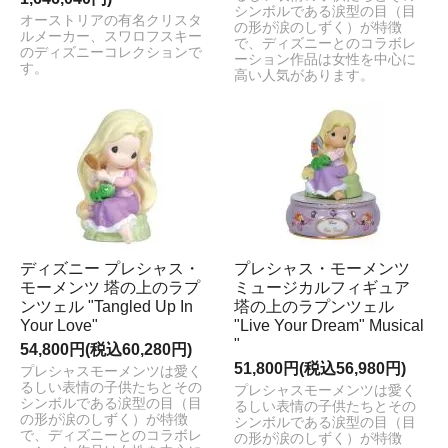
シンボルである涙型の目（目
オーストリアの有名クリスタ
の形が涙のしずく）が特徴
ルメーカー、スワロフスキー
で、ディズニーとのコラボレ
のディズニーコレクションで
ーション作品は女性を中心に
す。
高い人気があります。
ディズニー プレシャス・
プレシャス・モーメンツ
モーメンツ 塔の上のラプ
ミュージカルフィギュア
ンツェル "Tangled Up In
塔の上のラプンツェル
Your Love"
"Live Your Dream" Musical
"
54,800円(税込60,280円)
51,800円(税込56,980円)
プレシャスモーメンツは愛く
るしい表情の子供たちとその
プレシャスモーメンツは愛く
シンボルである涙型の目（目
るしい表情の子供たちとその
の形が涙のしずく）が特徴
シンボルである涙型の目（目
で、ディズニーとのコラボレ
の形が涙のしずく）が特徴