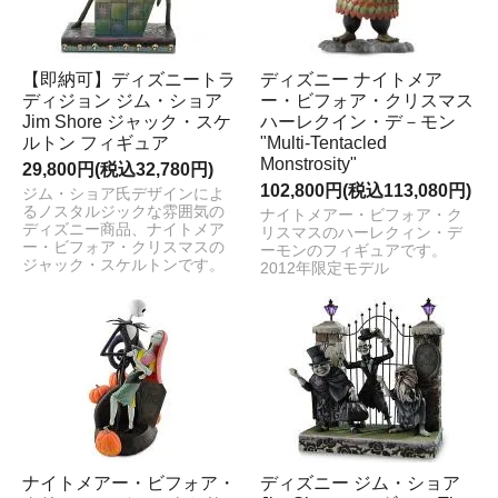
【即納可】ディズニートラ
ディズニー ナイトメア
ディジョン ジム・ショア
ー・ビフォア・クリスマス
Jim Shore ジャック・スケ
ハーレクイン・デ－モン
ルトン フィギュア
"Multi-Tentacled
Monstrosity"
29,800円(税込32,780円)
102,800円(税込113,080円)
ジム・ショア氏デザインによ
るノスタルジックな雰囲気の
ナイトメアー・ビフォア・ク
ディズニー商品、ナイトメア
リスマスのハーレクィン・デ
ー・ビフォア・クリスマスの
ーモンのフィギュアです。
ジャック・スケルトンです。
2012年限定モデル
ナイトメアー・ビフォア・
ディズニー ジム・ショア