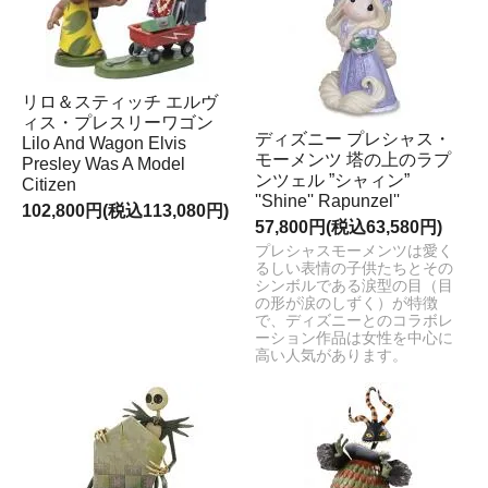
リロ＆スティッチ エルヴ
ィス・プレスリーワゴン
ディズニー プレシャス・
Lilo And Wagon Elvis
モーメンツ 塔の上のラプ
Presley Was A Model
ンツェル ”シャィン”
Citizen
''Shine'' Rapunzel''
102,800円(税込113,080円)
57,800円(税込63,580円)
プレシャスモーメンツは愛く
るしい表情の子供たちとその
シンボルである涙型の目（目
の形が涙のしずく）が特徴
で、ディズニーとのコラボレ
ーション作品は女性を中心に
高い人気があります。