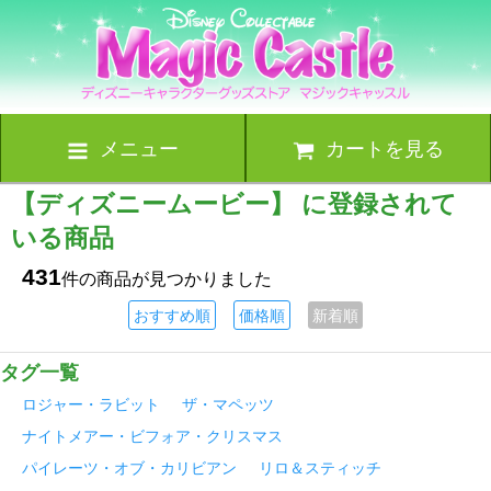
メニュー
カートを見る
【ディズニームービー】 に登録されて
いる商品
431
件の商品が見つかりました
おすすめ順
価格順
新着順
タグ一覧
ロジャー・ラビット
ザ・マペッツ
ナイトメアー・ビフォア・クリスマス
パイレーツ・オブ・カリビアン
リロ＆スティッチ