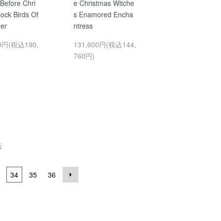
Before Chri
e Christmas Witche
ock Birds Of
s Enamored Encha
er
ntress
00円(税込190,
131,600円(税込144,
760円)
示
34
35
36