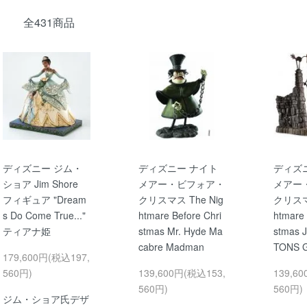
全431商品
ディズニー ジム・
ディズニー ナイト
ディズ
ショア Jim Shore
メアー・ビフォア・
メアー
フィギュア "Dream
クリスマス The Nig
クリスマス
s Do Come True..."
htmare Before Chri
htmare 
ティアナ姫
stmas Mr. Hyde Ma
stmas 
cabre Madman
TONS 
179,600円(税込197,
560円)
139,600円(税込153,
139,6
560円)
560円)
ジム・ショア氏デザ