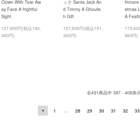
Clown With Tear Aw
ック Santa Jack An
htmare 
ay Face A frightful
d Timmy A Ghoulis
stmas L
Sight
h Gift
A Feath
127,600円(税込140,
137,600円(税込151,
173,6
360円)
360円)
960円)
全
431
商品中
397 - 408
表
...
1
28
29
30
31
32
33