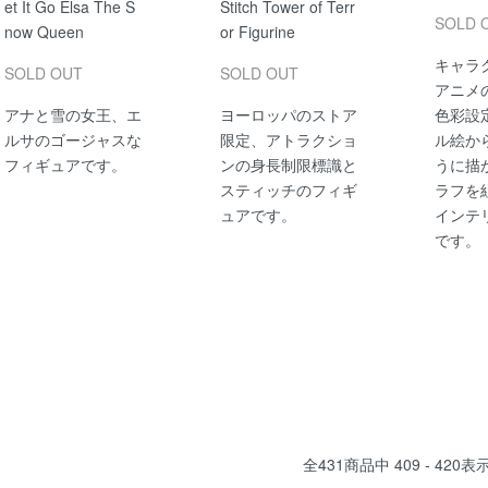
et It Go Elsa The S
Stitch Tower of Terr
SOLD 
now Queen
or Figurine
キャラ
SOLD OUT
SOLD OUT
アニメ
アナと雪の女王、エ
ヨーロッパのストア
色彩設
ルサのゴージャスな
限定、アトラクショ
ル絵か
フィギュアです。
ンの身長制限標識と
うに描
スティッチのフィギ
ラフを
ュアです。
インテ
です。
全
431
商品中
409 - 420
表