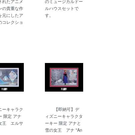
されたアニメ
のミュージカルドー
ンの貴重な作
ルハウスセットで
を元にしたア
す。
のコレクショ
ニーキャラク
【即納可】デ
 限定 アナ
ィズニーキャラクタ
女王 エルサ
ーキー 限定 アナと
雪の女王 アナ "An