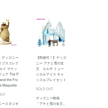
】ディズニー
【即納可！】ディズ
イブスコレク
ニー アナと雪の女
ルイ マケッ
王 エルサ ミュー
ュア The P
ジカルアイス キャ
 and the Fro
ッスルプレイセット
is Maquette
SOLD OUT
OUT
ディズニー映画、
ニースタジオ
「アナと雪の女王」