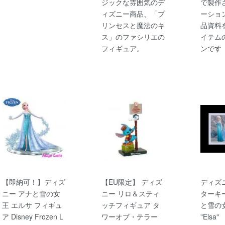
ジックな雰囲気のデ
で製作
ィズニー商品、「プ
ーショ
リンセスと魔法のキ
品資料
ス」のファシリエの
イテム
フィギュア。
ンです
【即納可！】ディズ
【EU限定】 ディズ
ディズ
ニー アナと雪の女
ニー リロ＆スティ
ターキー
王 エルサ フィギュ
ッチフィギュア タ
と雪の
ア Disney Frozen L
ワーオブ・テラー
"Elsa"