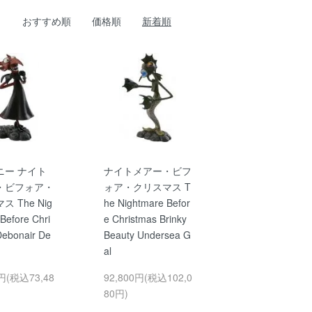
おすすめ順
価格順
新着順
ニー ナイト
ナイトメアー・ビフ
・ビフォア・
ォア・クリスマス T
 The Nig
he Nightmare Befor
Before Chri
e Christmas Brinky
Debonair De
Beauty Undersea G
al
0円(税込73,48
92,800円(税込102,0
80円)