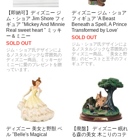
【即納可】ディズニー ジ
ディズニー ジム・ショア
ム・ショア Jim Shore フィ
フィギュア 'A Beast
ギュア "Mickey And Minnie
Beneath a Spell, A Prince
Real sweet heart " ミッキ
Transformed by Love'
ー＆ミニー
SOLD OUT
SOLD OUT
ジム・ショア氏デザインによ
るノスタルジックな雰囲気の
ジム・ショア氏デザインによ
ディズニー商品。「美女と野
るノスタルジックな雰囲気の
獣」のビーストと王子のフィ
ディズニー商品、ミッキーが
ギュアです。
ミニーに愛のプレゼントを贈
っています。
ディズニー 美女と野獣 ベ
【廃盤】 ディズニー 眠れ
ル ''Belle's Magical
る森の美女 木こりのコテ