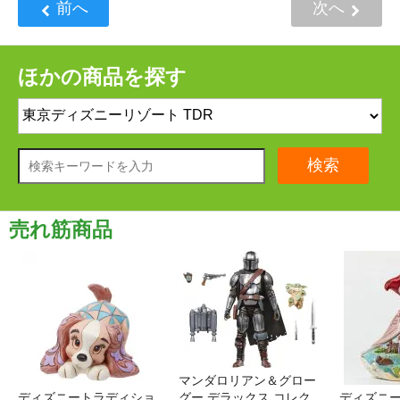
前へ
次へ
ほかの商品を探す
検索
売れ筋商品
マンダロリアン＆グロー
ディズニートラディショ
グー デラックス コレク
ディズニー