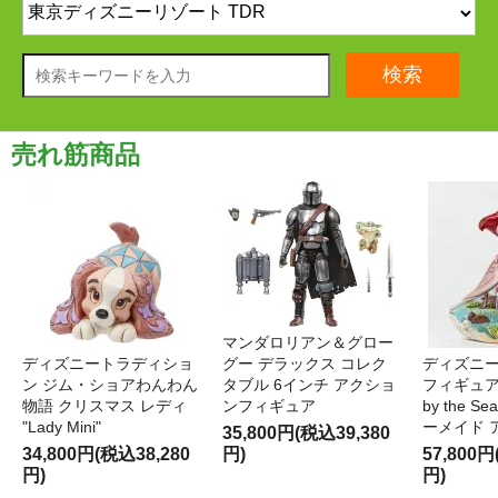
検索
売れ筋商品
マンダロリアン＆グロー
ディズニートラディショ
グー デラックス コレク
ディズニー
ン ジム・ショアわんわん
タブル 6インチ アクショ
フィギュア '
物語 クリスマス レディ
ンフィギュア
by the S
"Lady Mini"
ーメイド 
35,800円(税込39,380
34,800円(税込38,280
円)
57,800円
円)
円)