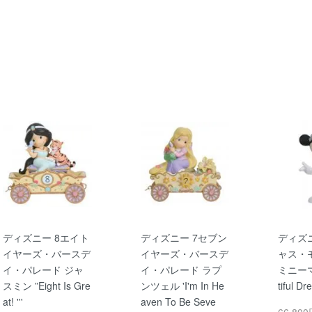
ディズニー 8エイト
ディズニー 7セブン
ディズ
イヤーズ・バースデ
イヤーズ・バースデ
ャス・
イ・パレード ジャ
イ・パレード ラプ
ミニーマ
スミン ”Eight Is Gre
ンツェル 'I'm In He
tiful D
at! '''
aven To Be Seve
66,80