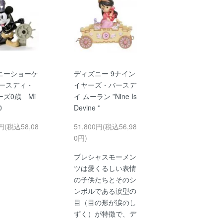
ニーショーケ
ディズニー 9ナイン
バースディ・
イヤーズ・バースデ
ズ0歳 Mi
イ ムーラン ”Nine Is
0
Devine ''
0円(税込58,08
51,800円(税込56,98
0円)
プレシャスモーメン
ツは愛くるしい表情
の子供たちとそのシ
ンボルである涙型の
目（目の形が涙のし
ずく）が特徴で、デ