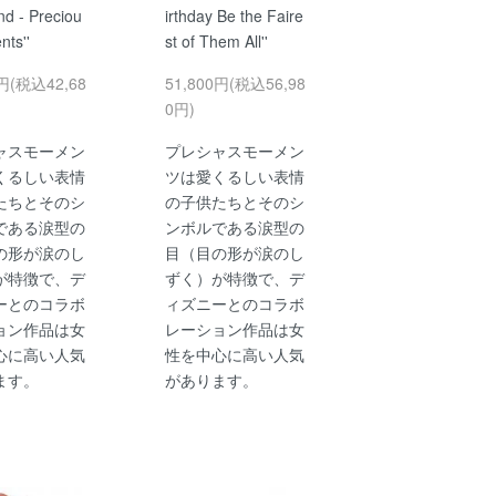
d - Preciou
irthday Be the Faire
ts''
st of Them All''
0円(税込42,68
51,800円(税込56,98
0円)
ャスモーメン
プレシャスモーメン
くるしい表情
ツは愛くるしい表情
たちとそのシ
の子供たちとそのシ
である涙型の
ンボルである涙型の
の形が涙のし
目（目の形が涙のし
が特徴で、デ
ずく）が特徴で、デ
ーとのコラボ
ィズニーとのコラボ
ョン作品は女
レーション作品は女
心に高い人気
性を中心に高い人気
ます。
があります。