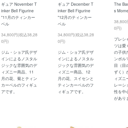
ギュア November T
ギュア December T
The Ban
inker Bell Figurine
inker Bell Figurine
s Momen
"11月のティンカー
"12月のティンカー
38,80
ベル
ベル
0円)
34,800円(税込38,28
34,800円(税込38,28
プレシ
0円)
0円)
ツは愛
ジム・ショア氏デザ
ジム・ショア氏デザ
の子供
インによるノスタル
インによるノスタル
ンボル
ジックな雰囲気のデ
ジックな雰囲気のデ
目（目
ィズニー商品、11
ィズニー商品、12
ずく）
月の花、菊とティン
月の花、スイセンと
ィズニ
カーベルのフィギュ
ティンカーベルのフ
レーシ
アです。
ィギュアです。
性を中
があり