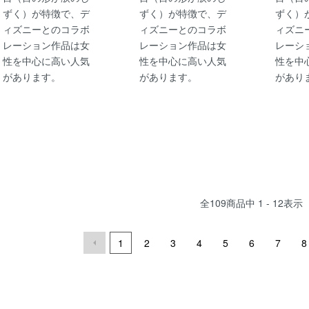
ずく）が特徴で、デ
ずく）が特徴で、デ
ずく）
ィズニーとのコラボ
ィズニーとのコラボ
ィズニ
レーション作品は女
レーション作品は女
レーシ
性を中心に高い人気
性を中心に高い人気
性を中
があります。
があります。
があり
全
109
商品中
1 - 12
表示
1
2
3
4
5
6
7
8