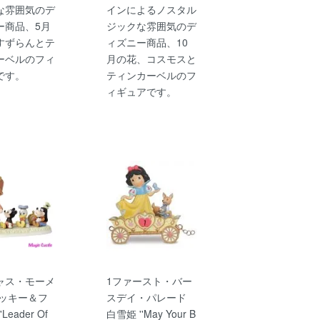
な雰囲気のデ
インによるノスタル
ー商品、5月
ジックな雰囲気のデ
すずらんとテ
ィズニー商品、10
ーベルのフィ
月の花、コスモスと
です。
ティンカーベルのフ
ィギュアです。
ャス・モーメ
1ファースト・バー
ミッキー＆フ
スデイ・パレード
Leader Of
白雪姫 ''May Your B