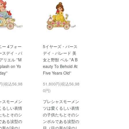
ニー 4フォー
5イヤーズ・バース
ースデイ・パ
デイ・パレード 美
アリエル ''M
女と野獣 ベル ''A B
plash on Yo
eauty To Behold At
day''
Five Years Old''
0円(税込56,98
51,800円(税込56,98
0円)
ャスモーメン
プレシャスモーメン
くるしい表情
ツは愛くるしい表情
たちとそのシ
の子供たちとそのシ
である涙型の
ンボルである涙型の
の形が涙のし
目（目の形が涙のし