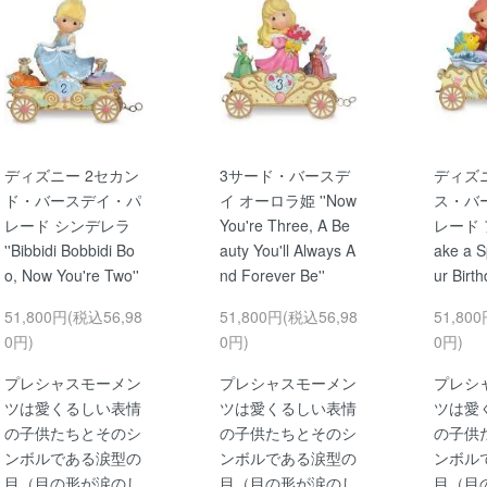
ディズニー 2セカン
3サード・バースデ
ディズ
ド・バースデイ・パ
イ オーロラ姫 ''Now
ス・バ
レード シンデレラ
You're Three, A Be
レード 
''Bibbidi Bobbidi Bo
auty You'll Always A
ake a S
o, Now You're Two''
nd Forever Be''
ur Birth
51,800円(税込56,98
51,800円(税込56,98
51,80
0円)
0円)
0円)
プレシャスモーメン
プレシャスモーメン
プレシ
ツは愛くるしい表情
ツは愛くるしい表情
ツは愛
の子供たちとそのシ
の子供たちとそのシ
の子供
ンボルである涙型の
ンボルである涙型の
ンボル
目（目の形が涙のし
目（目の形が涙のし
目（目