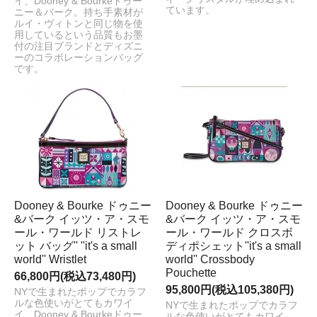
イ、Dooney & Bourkeドゥー
ています。
ニー＆バーク。持ち手素材が
ルイ・ヴィトンと同じ物を使
用しているという品質もお墨
付の注目ブランドとディズニ
ーのコラボレーションバッグ
です。
Dooney & Bourke ドゥニー
Dooney & Bourke ドゥニー
&バーク イッツ・ア・スモ
&バーク イッツ・ア・スモ
ール・ワールド リストレ
ール・ワールド クロスボ
ット バッグ'' ''it's a small
ディポシェット''it's a small
world'' Wristlet
world'' Crossbody
Pouchette
66,800円(税込73,480円)
95,800円(税込105,380円)
NYで生まれたポップでカラフ
ルな色使いがとてもカワイ
NYで生まれたポップでカラフ
イ、Dooney & Bourkeドゥー
ルな色使いがとてもカワイ