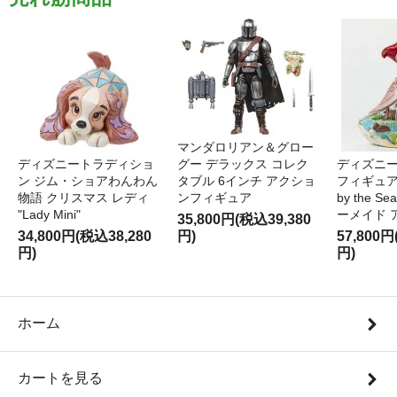
マンダロリアン＆グロー
ディズニートラディショ
グー デラックス コレク
ディズニー
ン ジム・ショアわんわん
タブル 6インチ アクショ
フィギュア '
物語 クリスマス レディ
ンフィギュア
by the S
"Lady Mini"
ーメイド 
35,800円(税込39,380
34,800円(税込38,280
円)
57,800円
円)
円)
ホーム
カートを見る