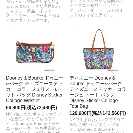
るノスタルジックな雰囲気の
ジム・ショア氏デザインによ
ディズニー商品、イッツ・
るノスタルジックな雰囲気の
ア・スモール・ワールドのイ
ディズニー商品、イッツ・
ンドのフィギュアです。
ア・スモール・ワールドのス
イスのフィギュアです。
Dooney & Bourke ドゥニー
ディズニー Dooney &
&バーク ディズニーステッ
Bourke ドゥニー&バーク
カー コラージュリストレ
ディズニーステッカーコラ
ット バッグ Disney Sticker
ージュ トート バッグ
Collage Wristlet
Disney Sticker Collage
Tote Bag
66,800円(税込73,480円)
129,600円(税込142,560円)
NYで生まれたポップでカラフ
ルな色使いがとてもカワイ
NYで生まれたポップでカラフ
イ、Dooney & Bourkeドゥー
ルな色使いがとてもカワイ
ニー＆バーク。持ち手素材が
イ、Dooney & Bourkeドゥー