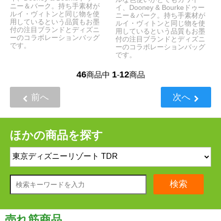
ニー＆バーク。持ち手素材が
イ、Dooney & Bourkeドゥー
ルイ・ヴィトンと同じ物を使
ニー＆バーク。持ち手素材が
用しているという品質もお墨
ルイ・ヴィトンと同じ物を使
付の注目ブランドとディズニ
用しているという品質もお墨
ーのコラボレーションバッグ
付の注目ブランドとディズニ
です。
ーのコラボレーションバッグ
です。
46
1
12
商品中
-
商品
前へ
次へ
ほかの商品を探す
検索
売れ筋商品