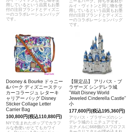
ルイ・ヴィトンと同じ物を使
ニー＆バーク。持ち手素材が
用しているという品質もお墨
ルイ・ヴィトンと同じ物を使
付の注目ブランドとディズニ
用しているという品質もお墨
ーのコラボレーションバッグ
付の注目ブランドとディズニ
です。
ーのコラボレーションバッグ
です。
Dooney & Bourke ドゥニー
【限定品】 アリバス・ブ
&バーク ディズニーステッ
ラザーズ シンデレラ城
カーコラージュ レターキ
"Walt Disney World
ャリアー バッグ Disney
Jeweled Cinderella Castle"
Sticker Collage Letter
小
Carrier Bag
177,600円(税込195,360円)
100,800円(税込110,880円)
アリバス・ブラザーズのシン
デレラ城のミニチュアです。
NYで生まれたポップでカラフ
エナメルに668個のスワロフス
ルな色使いがとてもカワイ
キークリスタルが埋め込まれ