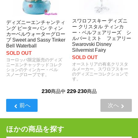
スワロフスキー ディズニ
ディズニーエンチャンティ
ー クリスタル ティンカ
ング ピーターパン ティン
ー・ベルフェアリーズ シ
カーベルウォーターグロー
ルバーミスト フェアリー
ブ Sweet and Sassy Tinker
Swarovski Disney
Bell Waterball
Silvermist Fairy
SOLD OUT
SOLD OUT
ヨーロッパ限定販売のディズ
オーストリアの有名クリスタ
ニーエンチャッテッドコレク
ルメーカー、スワロフスキー
ションのティンカー・ベル
のディズニーコレクションで
スノーグローブです。
す。
230
229
230
商品中
-
商品
前へ
次へ
ほかの商品を探す