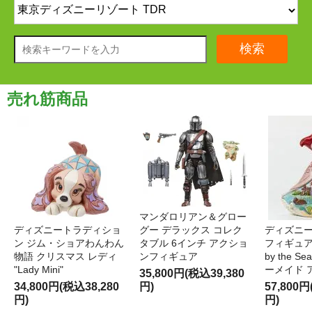
検索
売れ筋商品
マンダロリアン＆グロー
ディズニートラディショ
グー デラックス コレク
ディズニー
ン ジム・ショアわんわん
タブル 6インチ アクショ
フィギュア '
物語 クリスマス レディ
ンフィギュア
by the S
"Lady Mini"
ーメイド 
35,800円(税込39,380
34,800円(税込38,280
円)
57,800円
円)
円)