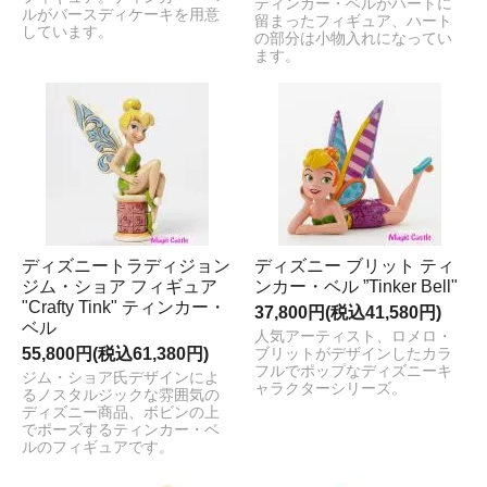
ティンカー・ベルがハートに
ルがバースディケーキを用意
留まったフィギュア、ハート
しています。
の部分は小物入れになってい
ます。
ディズニートラディジョン
ディズニー ブリット ティ
ジム・ショア フィギュア
ンカー・ベル ”Tinker Bell"
"Crafty Tink" ティンカー・
37,800円(税込41,580円)
ベル
人気アーティスト、ロメロ・
55,800円(税込61,380円)
ブリットがデザインしたカラ
フルでポップなディズニーキ
ジム・ショア氏デザインによ
ャラクターシリーズ。
るノスタルジックな雰囲気の
ディズニー商品、ボビンの上
でポーズするティンカー・ベ
ルのフィギュアです。