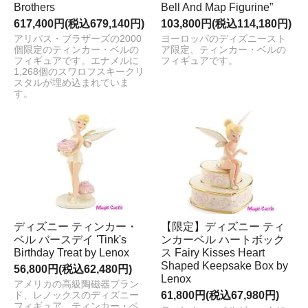
Brothers
Bell And Map Figurine”
617,400円(税込679,140円)
103,800円(税込114,180円)
アリバス・ブラザーズの2000
ヨーロッパのディズニースト
個限定のティンカー・ベルの
ア限定、ティンカー・ベルの
フィギュアです。エナメルに
フィギュアです。
1,268個のスワロフスキークリ
スタルが埋め込まれていま
す。
ディズニー ティンカー・
【限定】ディズニー ティ
ベル バースデイ 'Tink's
ンカーベル ハートボック
Birthday Treat by Lenox
ス Fairy Kisses Heart
Shaped Keepsake Box by
56,800円(税込62,480円)
Lenox
アメリカの高級陶磁器ブラン
61,800円(税込67,980円)
ド、レノックスのディズニー
フィギュア。ティンカー・ベ