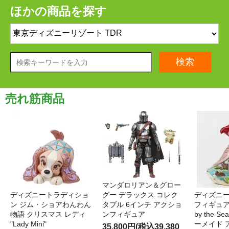
ほかの商品を探す
検索
売れ筋商品
マンダロリアン＆グロー
ディズニートラディショ
グー デラックス コレク
ディズニー
ン ジム・ショアわんわん
タブル 6インチ アクショ
フィギュア '
物語 クリスマス レディ
ンフィギュア
by the S
"Lady Mini"
ーメイド 
35,800円(税込39,380