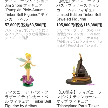
ディズニー ジム・ショア
【限定】ディズニー アリ
Jim Shore フィギュア
バス・ブラザーズ ティン
"Pumpkin Pixie-Autumn
カー・ベル フィギュア
Tinker Bell Figurine" ティ
Limited Edition Tinker Bell
ンカー・ベル
Jeweled Figurine
57,800円(税込63,580円)
105,800円(税込116,380円)
ジム・ショア氏デザインによ
アリバス・ブラザーズの5000
るノスタルジックな雰囲気の
個限定のティンカー・ベルの
ディズニー商品。
フィギュアです。エナメルに
279個のスワロフスキークリス
タルが埋め込まれています。
ディズニー アリバス・ブ
【EU限定】 ディズニーラ
ラザーズ ティンカー・ベ
ンドパリ ティンカーベル
ル フィギュア Tinker Bell
マップ フィギュア
Figurine by Arribas
"Disneyland Paris Tinker