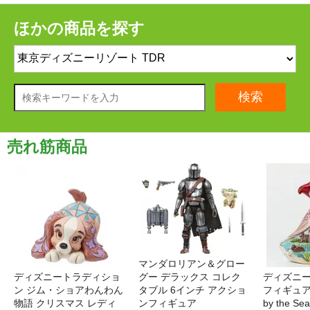
ほかの商品を探す
検索
売れ筋商品
マンダロリアン＆グロー
ディズニートラディショ
グー デラックス コレク
ディズニー
ン ジム・ショアわんわん
タブル 6インチ アクショ
フィギュア '
物語 クリスマス レディ
ンフィギュア
by the S