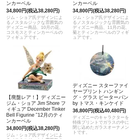
ンカーベル
ンカーベル
34,800円(税込38,280円)
34,800円(税込38,280円)
ジム・ショア氏デザインによ
ジム・ショア氏デザインによ
るノスタルジックな雰囲気の
るノスタルジックな雰囲気の
ディズニー商品、10月の花、
ディズニー商品、11月の花、
コスモスとティンカーベルの
菊とティンカーベルのフィギ
フィギュアです。
ュアです。
ディズニー スターファイ
ヤープリント ハンギン
【廃盤レア！】ディズニー
グ・グラス ピーターパン
ジム・ショア Jim Shore フ
by トマス・キンケイド
ィギュア December Tinker
36,800円(税込40,480円)
Bell Figurine "12月のティ
ディズニーのキャラクターを
ンカーベル
特殊プリントでガラスの中に
閉じ込めたガラスオーナメン
34,800円(税込38,280円)
トです。
ジム・ショア氏デザインによ