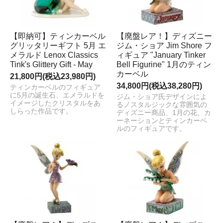
【即納可】ティンカーベル
【廃盤レア！】ディズニー
グリッタリーギフト 5月 エ
ジム・ショア Jim Shore フ
メラルド Lenox Classics
ィギュア "January Tinker
Tink's Glittery Gift - May
Bell Figurine" 1月のティン
カーベル
21,800円(税込23,980円)
34,800円(税込38,280円)
ティンカーベルのフィギュア
に5月の誕生石、エメラルドを
ジム・ショア氏デザインによ
イメージしたクリスタルをあ
るノスタルジックな雰囲気の
しらった作品です。
ディズニー商品、1月の花、カ
ーネーションとティンカーベ
ルのフィギュアです。