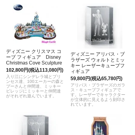
ディズニー クリスマス コ
ディズニー アリバス・ブ
ーブ フィギュア Disney
ラザーズ ウォルトとミッ
Christmas Cove Sculpture
キー レーザーキューブフ
102,800円(税込113,080円)
ィギュア
入り江にシンデレラ城とプリ
59,800円(税込65,780円)
ンセス達、100エーカーの森と
アリバス・ブラザーズのガラ
プーさんと仲間達、ミッキー
ス・キューブフィギュアで
ビレッジにミッキーと仲間達
す。レーザーでキャラクター
がそれぞれ遊んでいます。
が立体的に見えるよう刻印さ
れています。