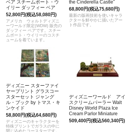
ベア スチームボート・ウ
the Cinderella Castle"
イリー ダッフィー ベア
68,800円(税込75,680円)
52,800円(税込58,080円)
最新の版画技術を使いキャラ
クターを鮮やかに描いたアー
アメリカ ウォルトディズニ
ト作品です。
ーワールド限定(WDW) 販売の
ダッフィー ベアです。スチー
ムボート・ウイリーのコスチ
ュームを着ています。
ディズニー スターファイ
ヤープリント グラスコー
スターセット ジャング
ディズニーワールド アイ
ル・ブック by トマス・キ
スクリームパーラー Walt
ンケイド
Disney World Plaza Ice
Cream Parlor Miniature
58,800円(税込64,680円)
509,400円(税込560,340円)
ディズニーのキャラクターを
特殊プリントでガラスの中に
閉じ込めたコースターです。