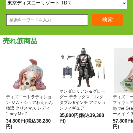
検索
売れ筋商品
マンダロリアン＆グロー
ディズニートラディショ
グー デラックス コレク
ディズニー
ン ジム・ショアわんわん
タブル 6インチ アクショ
フィギュア '
物語 クリスマス レディ
ンフィギュア
by the S
"Lady Mini"
ーメイド 
35,800円(税込39,380
34,800円(税込38,280
円)
57,800円
円)
円)