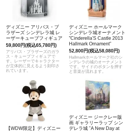
ディズニー アリバス・ブ
ディズニー ホールマーク
ラザーズ シンデレラ城 レ
シンデレラ城オーナメント
ーザーキューブフィギュア
”Cinderella'S Castle 2013
Hallmark Ornament"
59,800円(税込65,780円)
52,800円(税込58,080円)
アリバス・ブラザーズのガラ
ス・キューブフィギュアで
Hallmarkホールマーク社のシ
す。レーザーでキャラクター
ンデレラの城のオーナメント
が立体的に見えるよう刻印さ
です。サイドのボタンを押す
れています。
と音楽が流れます。
ディズニー ジークレー版
画 ギャラリーラップ シン
【WDW限定】ディズニー
デレラ城 "A New Day at