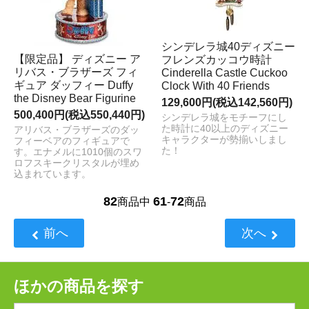
シンデレラ城40ディズニー
【限定品】 ディズニー ア
フレンズカッコウ時計
リバス・ブラザーズ フィ
Cinderella Castle Cuckoo
ギュア ダッフィー Duffy
Clock With 40 Friends
the Disney Bear Figurine
129,600円(税込142,560円)
500,400円(税込550,440円)
シンデレラ城をモチーフにし
た時計に40以上のディズニー
アリバス・ブラザーズのダッ
キャラクターが勢揃いしまし
フィーベアのフィギュアで
た！
す。エナメルに1010個のスワ
ロフスキークリスタルが埋め
込まれています。
82
61
72
商品中
-
商品
前へ
次へ
ほかの商品を探す