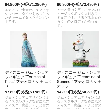
64,800円(税込71,280円)
66,800円(税込73,480円)
エナメルで出来たオラフとを
アナと雪の女王、オラフのミ
シルバーにダイヤをあしらっ
ュージックボックス付きフィ
たチャームで飾ったペンダン
ギュアです。「雪だるまを作
トです。
ろう」のメロディが流れま
す。
ディズニー ジム・ショア
ディズニー ジム・ショア
フィギュア ”Fortress of
フィギュア ”Dreaming of
Frost'' アナと雪の女王 エル
Summer'' アナと雪の女王
サ
オラフ
57,800円(税込63,580円)
54,800円(税込60,280円)
ジム・ショア氏デザインによ
ジム・ショア氏デザインによ
るノスタルジックな雰囲気の
るノスタルジックな雰囲気の
ディズニー商品。アナと雪の
ディズニー商品。アナと雪の