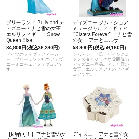
ブリーランド Bullyland デ
ディズニー ジム・ショア
ィズニーアナと雪の女王
ミュージカルフィギュア
エルサフィギュア Snow
'"Sisters Forever'' アナと雪
Queen Elsa
の女王 アナとエルサ
34,800円(税込38,280円)
53,800円(税込59,180円)
ドイツのフィギュアメーカ
ジム・ショア氏デザインによ
ー、ブリーランド社のディズ
るノスタルジックな雰囲気の
ニーミニチュアフィギュアで
ディズニー商品。アナと雪の
す。
女王、エルサとアナのフィギ
ュアです。
【即納可！】アナと雪の女
ディズニー アナと雪の女