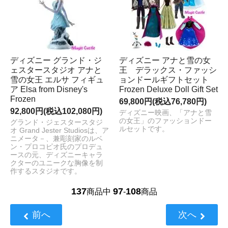
ディズニー グランド・ジ
ディズニー アナと雪の女
ェスタースタジオ アナと
王 デラックス・ファッシ
雪の女王 エルサ フィギュ
ョンドールギフトセット
ア Elsa from Disney's
Frozen Deluxe Doll Gift Set
Frozen
69,800円(税込76,780円)
92,800円(税込102,080円)
ディズニー映画、「アナと雪
の女王」のファッションドー
グランド・ジェスタースタジ
ルセットです。
オ Grand Jester Studiosは、ア
ニメータ－、兼彫刻家のルベ
ン・プロコピオ氏のプロデュ
ースの元、ディズニーキャラ
クターのユニークな胸像を制
作するスタジオです。
137
97
108
商品中
-
商品
前へ
次へ