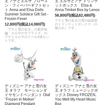
王 アナとエルサ フローズ
王 エルサとアナ トリンケ
ン・フィーバーギフトセッ
ットボックス Elsa &
ト Anna and Elsa Dolls
Anna Trinket Box by Lenox
Summer Solstice Gift Set -
56,800円(税込62,480円)
Frozen Fever
アナと雪の女王の雪の結晶型
12,800円(税込14,080円)
のトリンケットボックス（小
物入れ）です。
「アナと雪の女王」の新作短
編「エルサのサプライズ」の
アナとエルサのドール2体セッ
トです。
ディズニー アナと雪の女
ディズニー アナと雪の女
王 オラフ モーションダ
王 オラフ ミュージックボ
イヤモンドペンダント Olaf
ックス Disney FROZEN,
"Frozen In Motion"
You Melt My Heart Music
Diamond Pendant
Box