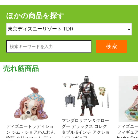
ほかの商品を探す
検索
売れ筋商品
マンダロリアン＆グロー
ディズニートラディショ
グー デラックス コレク
ディズニー
ン ジム・ショアわんわん
タブル 6インチ アクショ
フィギュア '