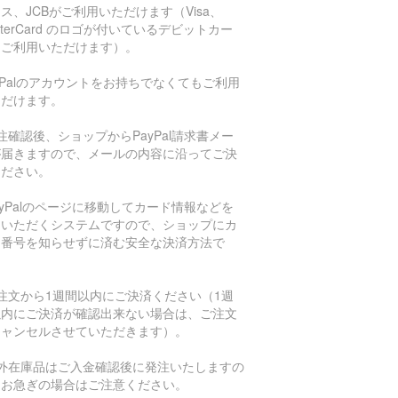
ス、JCBがご利用いただけます（Visa、
sterCard のロゴが付いているデビットカー
もご利用いただけます）。
aPalのアカウントをお持ちでなくてもご利用
ただけます。
注確認後、ショップからPayPal請求書メー
が届きますので、メールの内容に沿ってご決
ください。
ayPalのページに移動してカード情報などを
力いただくシステムですので、ショップにカ
ド番号を知らせずに済む安全な決済方法で
。
注文から1週間以内にご決済ください（1週
以内にご決済が確認出来ない場合は、ご注文
キャンセルさせていただきます）。
海外在庫品はご入金確認後に発注いたしますの
、お急ぎの場合はご注意ください。