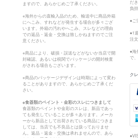
だ
ますので、あらかじめご了承ください。
負
※海外からの直輸入品のため、輸送中に商品外箱
●
にへこみ、すれなどが発生する場合が多々ござ
います。外箱の汚れやへこみ、スレなどの理由
●
での返品・返金・交換は致しかねますのでご注
注
意ください。
●
※商品により、破損・誤送などがないか当店で開
で
封確認、あるいは税関でパッケージの開封検査
がされる場合もございます。
クレ
※商品のパッケージデザインは時期によって変わ
ることがありますので、あらかじめご了承くだ
さい。
※食器類のペイント・金彩のスレにつきまして
食器類のペイントや金彩のスレは、新品であっ
ても発生していることが多々あります。メーカ
ーから新品として出荷されている商品につきま
しては、当店でも不良品とは扱っておりませ
ん。返品・返金・交換は承れませんので、あら
●V