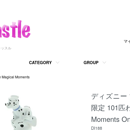
マ
ャッスル
CATEGORY
GROUP
gical Moments
ディズニー 
限定 101匹わ
Moments On
DI188