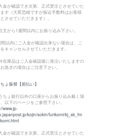
ご入金が確認でき次第、正式受注とさせていた
きます（大変恐縮ですが振込手数料はお客様
担とさせていただきます）。
ご注文から1週間以内にお振り込み下さい。
1週間以内にご入金が確認出来ない場合は、ご
文をキャンセルさせていただきます。
海外在庫品はご入金確認後に発注いたしますの
、お急ぎの場合はご注意下さい。
うちょ振替【前払い】
ゆうちょ銀行以外の口座からお振り込み戴く場
は、以下のページをご参照下さい。
://www.jp-
.japanpost.jp/kojin/sokin/furikomi/kj_sk_fm
ikomi.html
ご入金が確認でき次第、正式受注とさせていた