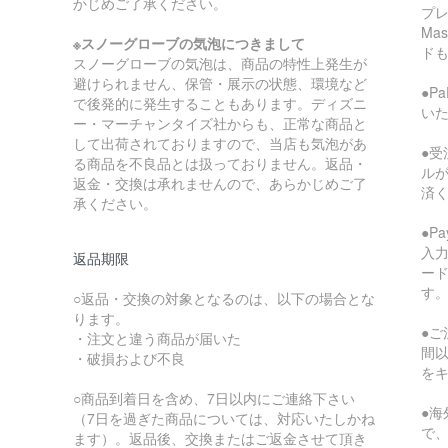
かじめご了承ください。
プレ
Ma
※スノーグローブの気泡につきまして
ド
スノーグローブの気泡は、商品の特性上発生が
避けられません、保管・展示の状態、環境など
●P
で後発的に発生することもあります。ディズニ
い
ー・マーチャンタイズ社からも、正常な商品と
して出荷されておりますので、当店も気泡があ
●受
る商品を不良品とは扱っておりません。返品・
ル
返金・交換は承れませんので、あらかじめご了
済
承ください。
●P
入
返品期限
ー
す
○返品・交換の対象となるのは、以下の場合とな
ります。
●ご
・注文と違う商品が届いた
間
・破損および不良
を
○商品到着日を含め、7日以内にご連絡下さい
●
（7日を過ぎた商品については、対応いたしかね
で
ます）。返品後、交換またはご返金させて頂き