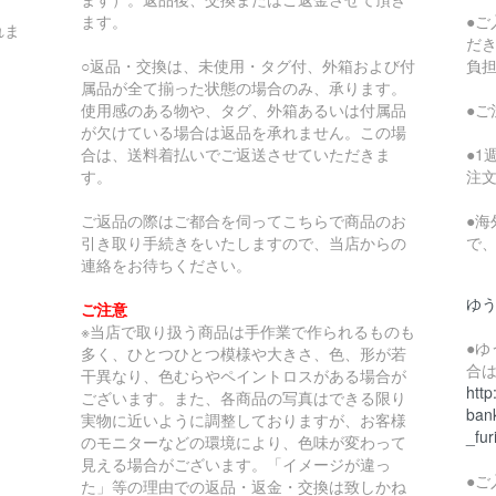
ます。
●
れま
だ
○返品・交換は、未使用・タグ付、外箱および付
負
属品が全て揃った状態の場合のみ、承ります。
使用感のある物や、タグ、外箱あるいは付属品
●
が欠けている場合は返品を承れません。この場
合は、送料着払いでご返送させていただきま
●
す。
注
ご返品の際はご都合を伺ってこちらで商品のお
●
引き取り手続きをいたしますので、当店からの
で
連絡をお待ちください。
ゆ
ご注意
※当店で取り扱う商品は手作業で作られるものも
●
多く、ひとつひとつ模様や大きさ、色、形が若
合
干異なり、色むらやペイントロスがある場合が
http
ございます。また、各商品の写真はできる限り
bank
実物に近いように調整しておりますが、お客様
_fur
のモニターなどの環境により、色味が変わって
見える場合がございます。「イメージが違っ
●
た」等の理由での返品・返金・交換は致しかね