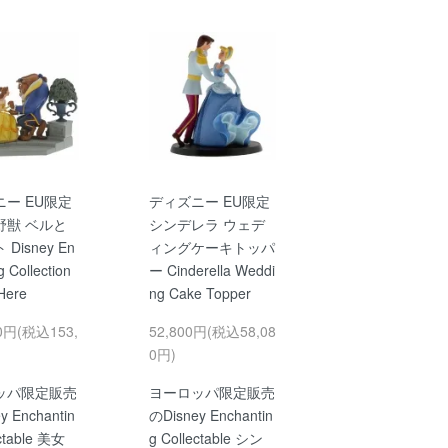
ー EU限定
ディズニー EU限定
野獣 ベルと
シンデレラ ウェデ
Disney En
ィングケーキトッパ
g Collection
ー Cinderella Weddi
Here
ng Cake Topper
00円(税込153,
52,800円(税込58,08
0円)
ッパ限定販売
ヨーロッパ限定販売
y Enchantin
のDisney Enchantin
ectable 美女
g Collectable シン