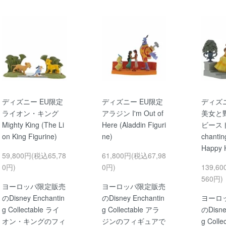
ディズニー EU限定
ディズニー EU限定
ディズニ
ライオン・キング
アラジン I'm Out of
美女と
Mighty King (The Li
Here (Aladdin Figuri
ビースト 
on King Figurine)
ne)
chantin
Happy 
59,800円(税込65,78
61,800円(税込67,98
0円)
0円)
139,6
560円)
ヨーロッパ限定販売
ヨーロッパ限定販売
のDisney Enchantin
のDisney Enchantin
ヨーロ
g Collectable ライ
g Collectable アラ
のDisne
オン・キングのフィ
ジンのフィギュアで
g Coll