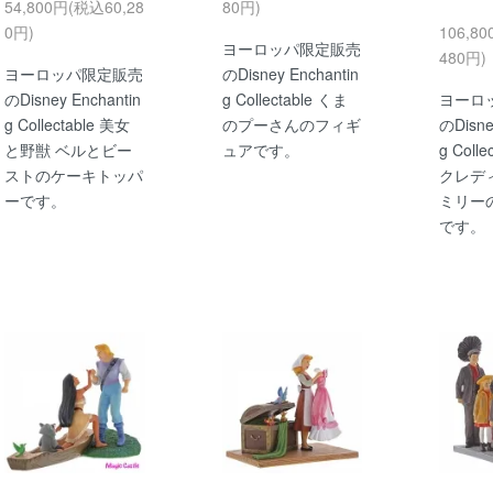
54,800円(税込60,28
80円)
0円)
106,8
ヨーロッパ限定販売
480円)
ヨーロッパ限定販売
のDisney Enchantin
のDisney Enchantin
g Collectable くま
ヨーロ
g Collectable 美女
のプーさんのフィギ
のDisne
と野獣 ベルとビー
ュアです。
g Coll
ストのケーキトッパ
クレデ
ーです。
ミリー
です。