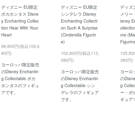
ディズニー EU限定
ディズニー EU限定
ディズニ
ポカホンタス Disne
シンデレラ Disney
メリー
y Enchanting Collec
Enchanting Collecti
isney E
tion Hear With Your
on Such A Surprise
ollectio
Heart
(Cinderella Figurin
me (Ma
e)
Figurin
98,800円(税込108,6
80円)
102,800円(税込113,
105,8
080円)
380円)
ヨーロッパ限定販売
のDisney Enchantin
ヨーロッパ限定販売
ヨーロ
g Collectable ポカ
のDisney Enchantin
のDisne
ホンタスのフィギュ
g Collectable シン
g Coll
アです。
デレラのフィギュア
ー・ポ
です。
ギュア