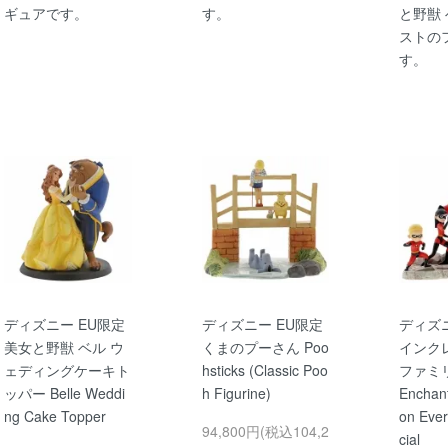
ギュアです。
す。
と野獣
ストの
す。
ディズニー EU限定
ディズニー EU限定
ディズニ
美女と野獣 ベル ウ
くまのプーさん Poo
インク
ェディングケーキト
hsticks (Classic Poo
ファミリー
ッパー Belle Weddi
h Figurine)
Enchant
ng Cake Topper
on Ever
94,800円(税込104,2
cial