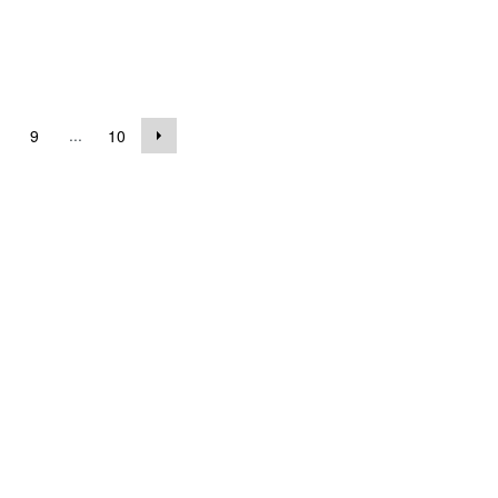
...
9
10