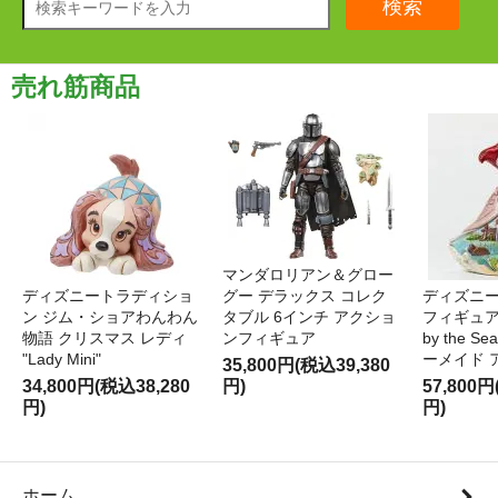
検索
売れ筋商品
マンダロリアン＆グロー
ディズニートラディショ
グー デラックス コレク
ディズニー
ン ジム・ショアわんわん
タブル 6インチ アクショ
フィギュア '
物語 クリスマス レディ
ンフィギュア
by the S
"Lady Mini"
ーメイド 
35,800円(税込39,380
34,800円(税込38,280
円)
57,800円
円)
円)
ホーム