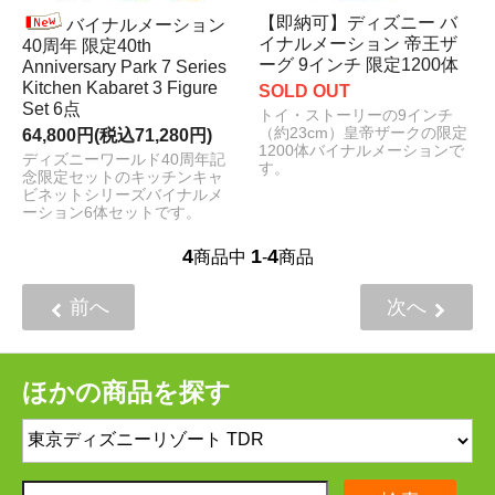
【即納可】ディズニー バ
バイナルメーション
イナルメーション 帝王ザ
40周年 限定40th
ーグ 9インチ 限定1200体
Anniversary Park 7 Series
Kitchen Kabaret 3 Figure
SOLD OUT
Set 6点
トイ・ストーリーの9インチ
（約23cm）皇帝ザークの限定
64,800円(税込71,280円)
1200体バイナルメーションで
ディズニーワールド40周年記
す。
念限定セットのキッチンキャ
ビネットシリーズバイナルメ
ーション6体セットです。
4
1
4
商品中
-
商品
前へ
次へ
ほかの商品を探す