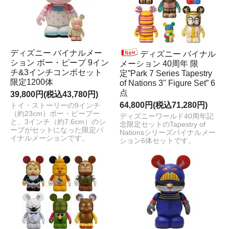
ディズニー バイナルメー
ディズニー バイナル
ション ボー・ピープ 9イン
メーション 40周年 限
チ&3インチコンボセット
定”Park 7 Series Tapestry
限定1200体
of Nations 3'' Figure Set” 6
点
39,800円(税込43,780円)
64,800円(税込71,280円)
トイ・ストーリーの9インチ
（約23cm）ボー・ピープー
ディズニーワールド40周年記
と、3インチ（約7.6cm）のシ
念限定セットのTapestry of
ープがセットになった限定バ
Nationsシリーズバイナルメー
イナルメーションです。
ション6体セットです。