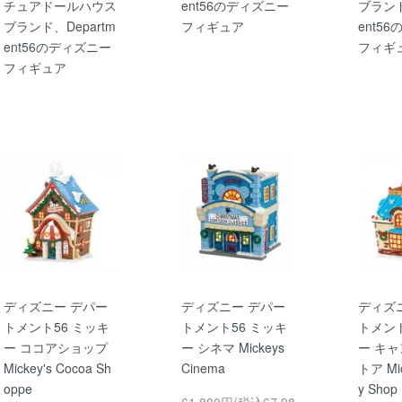
チュアドールハウス
ent56のディズニー
ブランド
ブランド、Departm
フィギュア
ent5
ent56のディズニー
フィギ
フィギュア
ディズニー デパー
ディズニー デパー
ディズ
トメント56 ミッキ
トメント56 ミッキ
トメント
ー ココアショップ
ー シネマ Mickeys
ー キ
Mickey's Cocoa Sh
Cinema
トア Mic
oppe
y Shop
61,800円(税込67,98