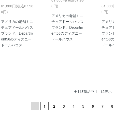
61,800円(税込67,98
0円)
61,80
0円)
0円)
アメリカの老舗ミニ
アメリカの老舗ミニ
チュアドールハウス
アメリ
チュアドールハウス
ブランド、Departm
チュア
ブランド、Departm
ent56のディズニー
ブランド
ent56のディズニー
ドールハウス
ent5
ドールハウス
ドール
全
143
商品中
1 - 12
表示
1
2
3
4
5
6
7
8