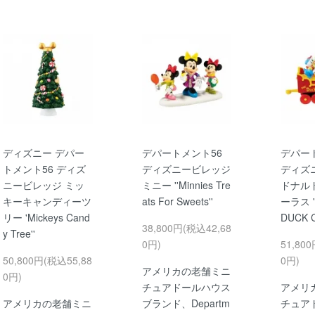
ディズニー デパー
デパートメント56
デパー
トメント56 ディズ
ディズニービレッジ
ディズ
ニービレッジ ミッ
ミニー ''Minnies Tre
ドナル
キーキャンディーツ
ats For Sweets''
ーラス '
リー 'Mickeys Cand
DUCK C
38,800円(税込42,68
y Tree''
0円)
51,80
50,800円(税込55,88
0円)
アメリカの老舗ミニ
0円)
チュアドールハウス
アメリ
アメリカの老舗ミニ
ブランド、Departm
チュア