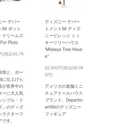
ニー デパー
ディズニー デパー
56 ポッシ
トメント56 ディズ
・ドリームズ
ニービレッジ ミッ
For Pluto
キーツリーハウス
'Mickeys Tree Hous
0円(税込65,78
e''
52,800円(税込58,08
表情と、ポー
0円)
細に仕上げら
装が世界中の
アメリカの老舗ミニ
ターに大人気
チュアドールハウス
ッシブル・ド
ブランド、Departm
ズ」のディズ
ent56のディズニー
ャラクターフ
フィギュア
アです。