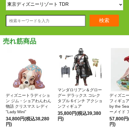
検索
売れ筋商品
マンダロリアン＆グロー
ディズニートラディショ
グー デラックス コレク
ディズニー
ン ジム・ショアわんわん
タブル 6インチ アクショ
フィギュア '
物語 クリスマス レディ
ンフィギュア
by the S
"Lady Mini"
ーメイド 
35,800円(税込39,380
34,800円(税込38,280
円)
57,800円
円)
円)